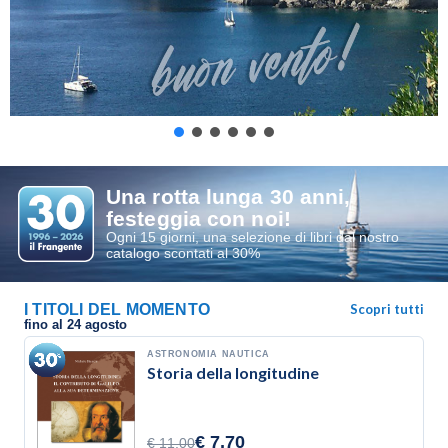
Una rotta lunga 30 anni,
festeggia con noi!
Ogni 15 giorni, una selezione di libri dal nostro
catalogo scontati al 30%
I TITOLI DEL MOMENTO
Scopri tutti
fino al 24 agosto
ASTRONOMIA NAUTICA
Storia della longitudine
€ 7,70
€ 11,00