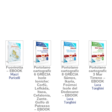
Fuorirotta
Portolano
Portolano
Portolano
e
– EBOOK
cartografico
cartografico
cartografico
Macri
6 GRECIA
8 GRECIA
3 Mar
Puricelli
Isole
Sámos,
Tirreno –
Ioniche:
Ikaría,
EBOOK
Corfù,
Foúrnoi
Luca
Lefkáda,
Isole del
Tonghini
Itaca,
Dodecaneso
Cefalonia,
– EBOOK
Zante.
Luca
Golfo di
Tonghini
Patrasso
– EBOOK