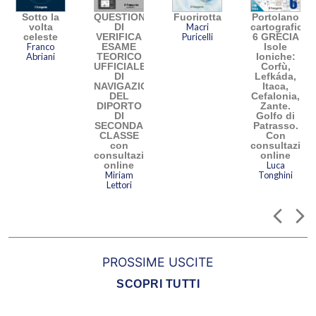
Sotto la
QUESTIONARIO
Fuorirotta
Portolano
volta
DI
Macri
cartografico
celeste
VERIFICA
Puricelli
6 GRECIA
Franco
ESAME
Isole
Abriani
TEORICO
Ioniche:
UFFICIALE
Corfù,
DI
Lefkáda,
.
NAVIGAZIONE
Itaca,
DEL
Cefalonia,
ne
DIPORTO
Zante.
DI
Golfo di
SECONDA
Patrasso.
CLASSE
Con
con
consultazion
consultazione
online
online
Luca
Miriam
Tonghini
Lettori
PROSSIME USCITE
SCOPRI TUTTI