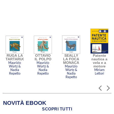
RUGA LA
OTTAVIO
SEALLY
Patente
TARTARUGA
IL POLPO
LA FOCA
nautica a
o
Maurizio
Maurizio
MONACA
vela e a
Würtz &
Würtz &
Maurizio
motore
e
Nadia
Nadia
Würtz &
Miriam
Repetto
Repetto
Nadia
Lettori
Repetto
NOVITÀ EBOOK
SCOPRI TUTTI