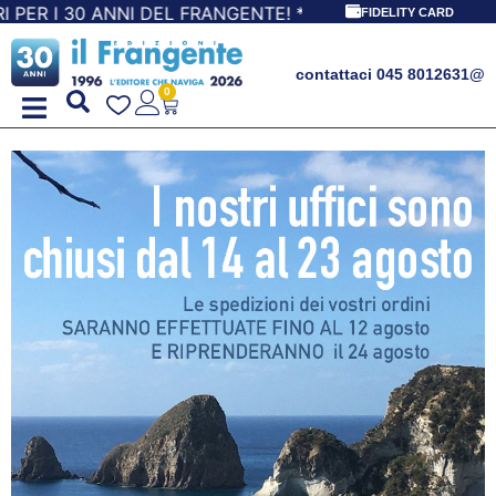
GENTE! *** CON ORDINI A PARTIRE DA 69,90€ LA SPEDIZIO
FIDELITY CARD
contattaci 045 8012631
@
0