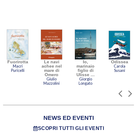
Fuorirotta
Le navi
Io,
Odissea
Macri
achee nel
marinaio
Carola
Puricelli
mare di
figlio di
Susani
Omero
Ulisse …
Giulio
Giorgio
Mazzolini
Longato
NEWS ED EVENTI
SCOPRI TUTTI GLI EVENTI