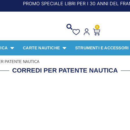
PECIALE LIBRI PER I 30 ANNI DEL FRANGENTE! *** CON OR
0
ICA
CARTE NAUTICHE
STRUMENTI E ACCESSORI
ER PATENTE NAUTICA
CORREDI PER PATENTE NAUTICA