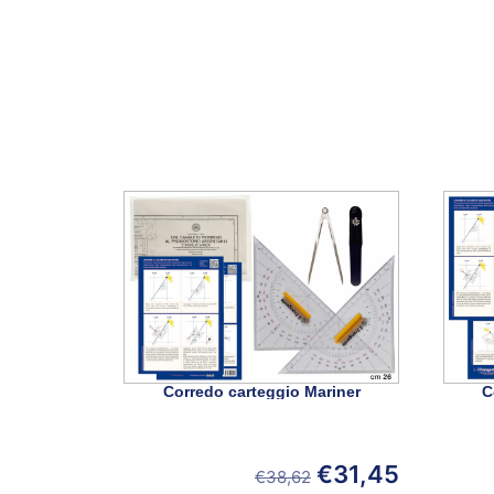
Corredo carteggio Mariner
C
€
31,45
€
38,62