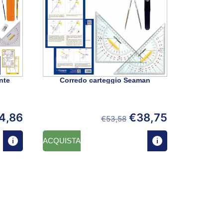
nte
Corredo carteggio Seaman
4,86
€
38,75
€
53,58
ACQUISTA