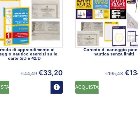
rredo di apprendimento al
Corredo di carteggio pate
eggio nautico esercizi sulle
nautica senza limiti
carte 5/D e 42/D
€
33,20
€
13
€
44,49
€
195,43
ISTA
ACQUISTA