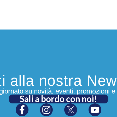
iti alla nostra New
iornato su novità, eventi, promozioni e 
Sali a bordo con noi!