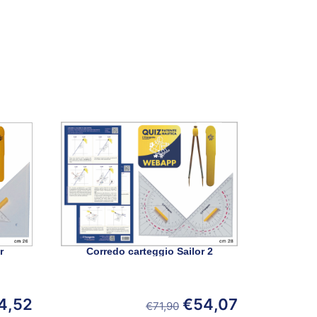
r
Corredo carteggio Sailor 2
4,52
€
54,07
€
71,90