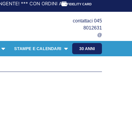
DINI A PARTIRE DA 69,90€ LA SPEDIZIONE È GRATIS! *** 
FIDELITY CARD
contattaci 045
8012631
@
STAMPE E CALENDARI
30 ANNI