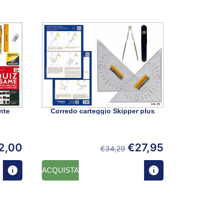
nte
Corredo carteggio Skipper plus
2,00
€
27,95
€
34,29
ACQUISTA