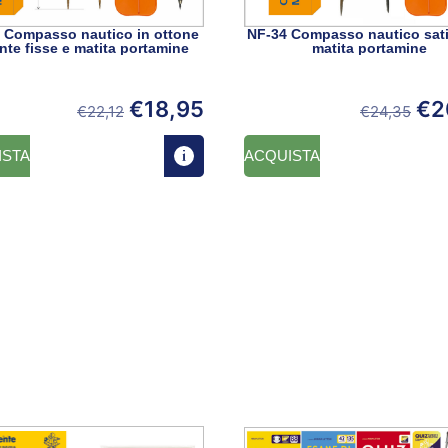
 Compasso nautico in ottone
NF-34 Compasso nautico sati
nte fisse e matita portamine
matita portamine
€
18,95
€
2
€
22,12
€
24,35
ISTA
ACQUISTA