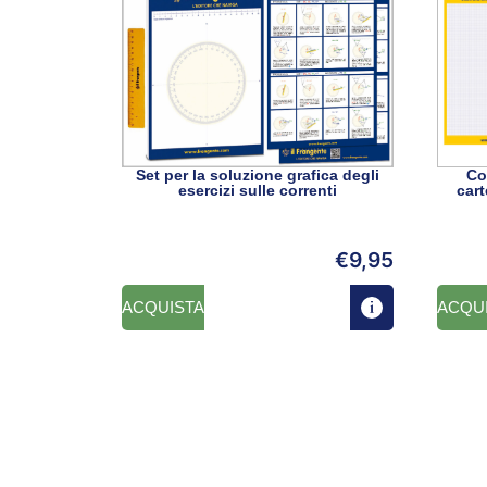
Set per la soluzione grafica degli
Co
esercizi sulle correnti
cart
€
9,95
ACQUISTA
ACQU