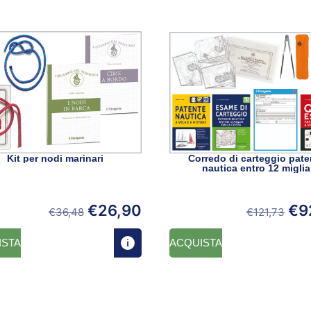
Kit per nodi marinari
Corredo di carteggio pate
nautica entro 12 miglia
€
26,90
€
9
€
36,48
€
121,73
ISTA
ACQUISTA