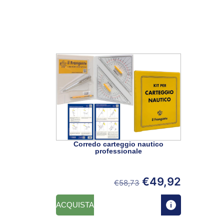
Corredo carteggio nautico
professionale
€
49,92
€
58,73
ACQUISTA