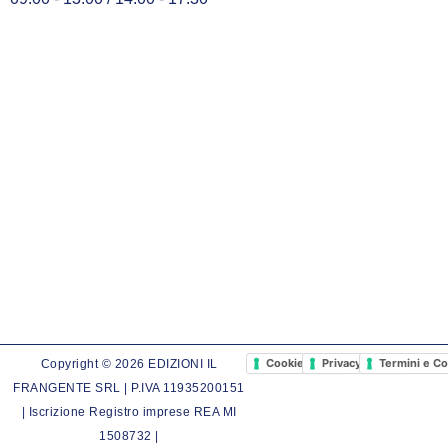
Cookie Policy
Privacy Policy
Termini e Co
Copyright © 2026 EDIZIONI IL
FRANGENTE SRL | P.IVA 11935200151
| Iscrizione Registro imprese REA MI
1508732 |