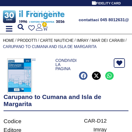
FIDELITY CARD
contattaci 045 8012631
@
0
/
/
/
/
/
HOME
PRODOTTI
CARTE NAUTICHE
IMRAY
MAR DEI CARAIBI
CARUPANO TO CUMANA AND ISLA DE MARGARITA
CONDIVIDI
LA
PAGINA
Carupano to Cumana and Isla de
Margarita
CAR-D12
Codice
Imray
Editore