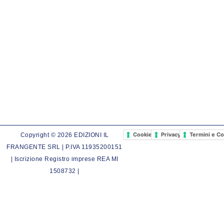
Cookie Policy
Privacy Policy
Termini e Co
Copyright © 2026 EDIZIONI IL
FRANGENTE SRL | P.IVA 11935200151
| Iscrizione Registro imprese REA MI
1508732 |