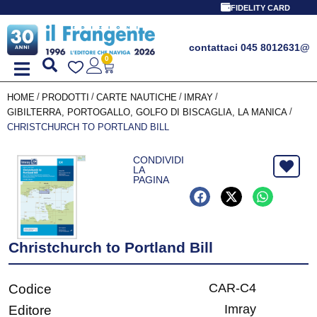
FIDELITY CARD
contattaci 045 8012631
@
0
/
/
/
/
HOME
PRODOTTI
CARTE NAUTICHE
IMRAY
/
GIBILTERRA, PORTOGALLO, GOLFO DI BISCAGLIA, LA MANICA
CHRISTCHURCH TO PORTLAND BILL
CONDIVIDI
LA
PAGINA
Christchurch to Portland Bill
CAR-C4
Codice
Imray
Editore