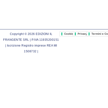
Cookie Policy
Privacy Policy
Termini e Co
Copyright © 2026 EDIZIONI IL
FRANGENTE SRL | P.IVA 11935200151
| Iscrizione Registro imprese REA MI
1508732 |