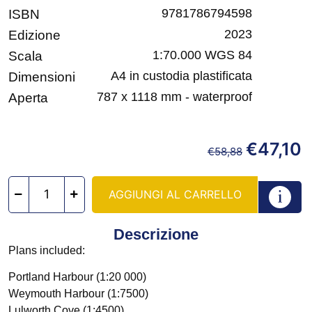
9781786794598
ISBN
2023
Edizione
1:70.000 WGS 84
Scala
A4 in custodia plastificata
Dimensioni
787 x 1118 mm - waterproof
Aperta
€
47,10
€
58,88
AGGIUNGI AL CARRELLO
Descrizione
Plans included:
Portland Harbour (1:20 000)
Weymouth Harbour (1:7500)
Lulworth Cove (1:4500)