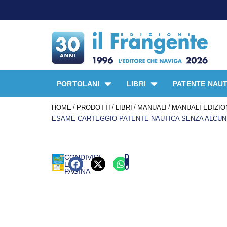
PROMO SPECIAL
PORTOLANI
LIBRI
PATENTE NAUT
/
/
/
/
HOME
PRODOTTI
LIBRI
MANUALI
MANUALI EDIZIO
ESAME CARTEGGIO PATENTE NAUTICA SENZA ALCUN 
CONDIVIDI
LA
PAGINA