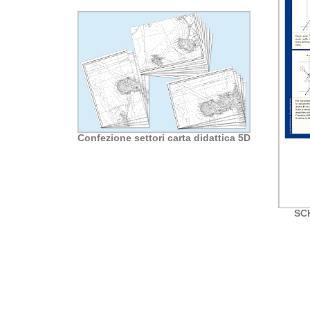
in metallo
Confezione settori carta didattica 5D
e 18cm
SCH