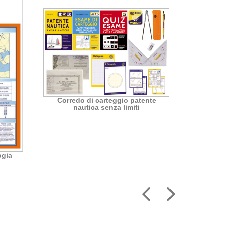
Corredo di carteggio patente
Corred
nautica senza limiti
carteggi
ogia