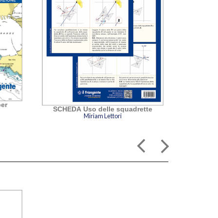
er
I nod
SCHEDA Uso delle squadrette
Miriam Lettori