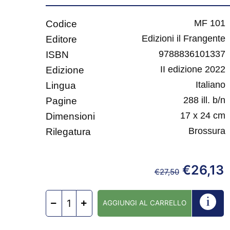
MF 101
Codice
Edizioni il Frangente
Editore
9788836101337
ISBN
II edizione 2022
Edizione
Italiano
Lingua
288 ill. b/n
Pagine
17 x 24 cm
Dimensioni
Brossura
Rilegatura
€
26,13
€
27,50
AGGIUNGI AL CARRELLO