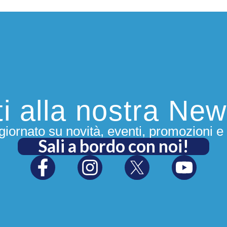
iti alla nostra New
iornato su novità, eventi, promozioni e 
Sali a bordo con noi!