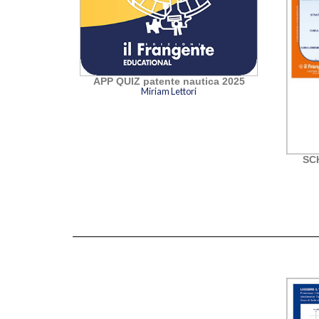
APP QUIZ patente nautica 2025
Miriam Lettori
a a vela e
SCH
ratuito a
to
ori