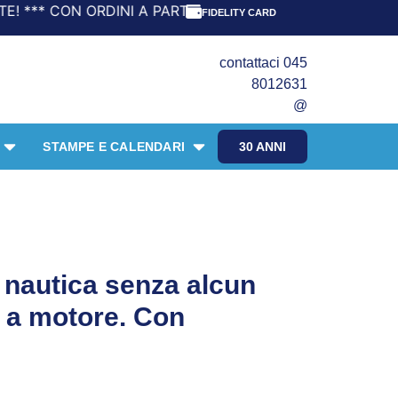
PARTIRE DA 69,90€ LA SPEDIZIONE È GRATIS! *** UFFICI 
FIDELITY CARD
contattaci 045
8012631
@
STAMPE E CALENDARI
30 ANNI
 nautica senza alcun
 e a motore. Con