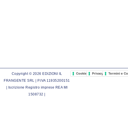
Cookie Policy
Privacy Policy
Termini e Co
Copyright © 2026 EDIZIONI IL
FRANGENTE SRL | P.IVA 11935200151
| Iscrizione Registro imprese REA MI
1508732 |