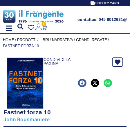
FIDELITY CARD
contattaci 045 8012631
@
0
/
/
/
/
/
HOME
PRODOTTI
LIBRI
NARRATIVA
GRANDI REGATE
FASTNET FORZA 10
CONDIVIDI LA
PAGINA
Fastnet forza 10
John Rousmaniere