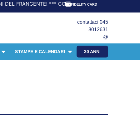
*** CON ORDINI A PARTIRE DA 69,90€ LA SPEDIZIONE È GR
FIDELITY CARD
contattaci 045
8012631
@
STAMPE E CALENDARI
30 ANNI