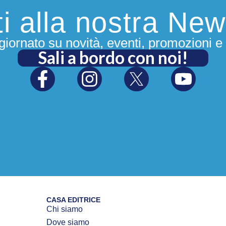
iti alla nostra New
iornato su novità, eventi, promozioni e 
Sali a bordo con noi!
CASA EDITRICE
Chi siamo
Dove siamo