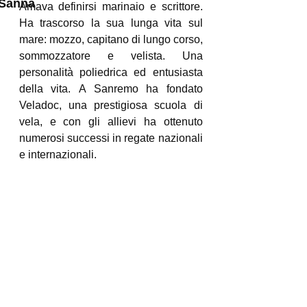
Sanna
Amava definirsi marinaio e scrittore.
Ha trascorso la sua lunga vita sul
mare: mozzo, capitano di lungo corso,
sommozzatore e velista. Una
personalità poliedrica ed entusiasta
della vita. A Sanremo ha fondato
Veladoc, una prestigiosa scuola di
vela, e con gli allievi ha ottenuto
numerosi successi in regate nazionali
e internazionali.
Nelle lunghe serate passate
all’ancora in rade solitarie gli veniva
naturale raccontare episodi in cui il
protagonista è il mare, da queste
narrazioni nascono i suoi libri.
Segui Nini: