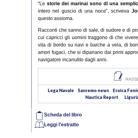
“Le
storie dei marinai sono di una semplic
intero nel guscio di una noce”, scriveva
Jo
questo assioma.
Racconti che sanno di sale, di sudore e di pro
cui capricci gli uomini traggono di che vivere
vita di bordo su navi e barche a vela, di bon
amori fugaci, che si dipanano dai primi appr
navigatore incanutito dagli anni.
RASS
Lega Navale
Sanremo news
Eroica Fen
​
​
Nautica Report
Liguri
Scheda del libro
Leggi l'estratto