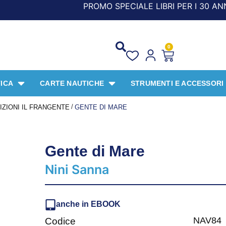
PROMO SPECIALE LIBRI PER I 30 ANNI DEL FRANGENTE! 
0
ICA
CARTE NAUTICHE
STRUMENTI E ACCESSORI
/
IZIONI IL FRANGENTE
GENTE DI MARE
Gente di Mare
Nini Sanna
anche in EBOOK
NAV84
Codice