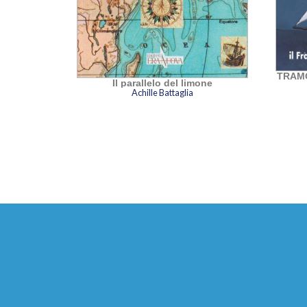
onto
TRAMO
Il parallelo del limone
Achille Battaglia