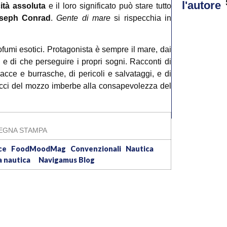
l'autore
ità assoluta
e il loro significato può stare tutto
seph Conrad
.
Gente di mare
si rispecchia in
fumi esotici. Protagonista è sempre il mare, dai
 e di che perseguire i propri sogni. Racconti di
acce e burrasche, di pericoli e salvataggi, e di
occi del mozzo imberbe alla consapevolezza del
EGNA STAMPA
ice
FoodMoodMag
Convenzionali
Nautica
a nautica
Navigamus Blog