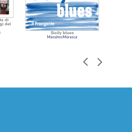
e di
gi del
s
Sicily blues
I
Massimo Morasca