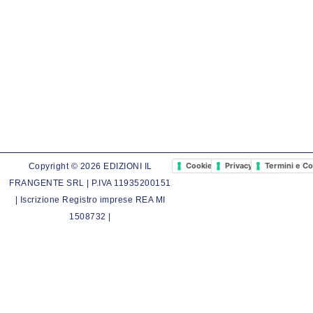
Cookie Policy
Privacy Policy
Termini e Co
Copyright © 2026 EDIZIONI IL
FRANGENTE SRL | P.IVA 11935200151
| Iscrizione Registro imprese REA MI
1508732 |