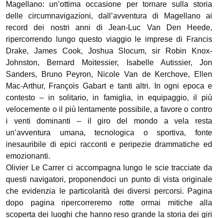
Magellano: un’ottima occasione per tornare sulla storia
delle circumnavigazioni, dall’avventura di Magellano ai
record dei nostri anni di Jean-Luc Van Den Heede,
ripercorrendo lungo questo viaggio le imprese di Francis
Drake, James Cook, Joshua Slocum, sir Robin Knox-
Johnston, Bernard Moitessier, Isabelle Autissier, Jon
Sanders, Bruno Peyron, Nicole Van de Kerchove, Ellen
Mac-Arthur, François Gabart e tanti altri. In ogni epoca e
contesto – in solitario, in famiglia, in equipaggio, il più
velocemente o il più lentamente possibile, a favore o contro
i venti dominanti – il giro del mondo a vela resta
un’avventura umana, tecnologica o sportiva, fonte
inesauribile di epici racconti e peripezie drammatiche ed
emozionanti.
Olivier Le Carrer ci accompagna lungo le scie tracciate da
questi navigatori, proponendoci un punto di vista originale
che evidenzia le particolarità dei diversi percorsi. Pagina
dopo pagina ripercorreremo rotte ormai mitiche alla
scoperta dei luoghi che hanno reso grande la storia dei giri