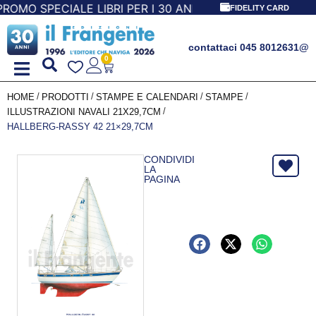
PECIALE LIBRI PER I 30 ANNI DEL FRANGENTE! *** CON OR
FIDELITY CARD
contattaci 045 8012631
@
0
/
/
/
/
HOME
PRODOTTI
STAMPE E CALENDARI
STAMPE
/
ILLUSTRAZIONI NAVALI 21X29,7CM
HALLBERG-RASSY 42 21×29,7CM
CONDIVIDI
LA
PAGINA