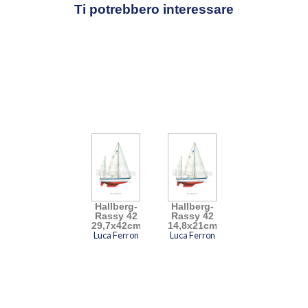
alle imbarcazioni che hanno fatto la storia
Ti potrebbero interessare
della nautica da diporto, sono realizzati a
mano a partire dai progetti originali e
dipinti ad acquerello, inchiostro e china
secondo una tecnica affinata in
ventiquattro anni di esperienza. Ne
risultano opere di grande precisione e
raffinatezza.
Video
Player
Hallberg-
Hallberg-
Rassy 42
Rassy 42
29,7x42cm
14,8x21cm
Luca Ferron
Luca Ferron
00:00
00:33