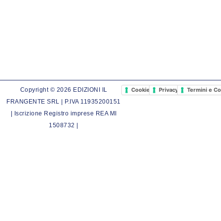
Cookie Policy
Privacy Policy
Termini e Co
Copyright © 2026 EDIZIONI IL
FRANGENTE SRL | P.IVA 11935200151
| Iscrizione Registro imprese REA MI
1508732 |