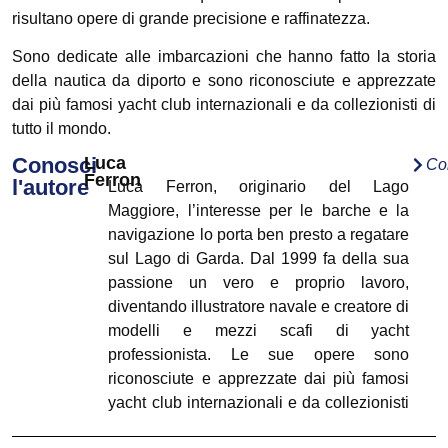
risultano opere di grande precisione e raffinatezza.
Sono dedicate alle imbarcazioni che hanno fatto la storia
della nautica da diporto e sono riconosciute e apprezzate
dai più famosi yacht club internazionali e da collezionisti di
tutto il mondo.
Conosci
Luca
Co
Ferron
l'autore
Luca Ferron, originario del Lago
Maggiore, l’interesse per le barche e la
navigazione lo porta ben presto a regatare
sul Lago di Garda. Dal 1999 fa della sua
passione un vero e proprio lavoro,
diventando illustratore navale e creatore di
modelli e mezzi scafi di yacht
professionista. Le sue opere sono
riconosciute e apprezzate dai più famosi
yacht club internazionali e da collezionisti
di tutto il mondo. I suoi disegni, dedicati