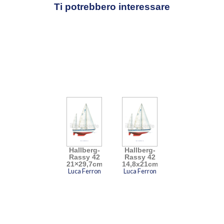
alle imbarcazioni che hanno fatto la storia
Ti potrebbero interessare
della nautica da diporto, sono realizzati a
mano a partire dai progetti originali e
dipinti ad acquerello, inchiostro e china
secondo una tecnica affinata in
ventiquattro anni di esperienza. Ne
risultano opere di grande precisione e
raffinatezza.
Video
Player
Hallberg-
Hallberg-
Rassy 42
Rassy 42
21×29,7cm
14,8x21cm
Luca Ferron
Luca Ferron
00:00
00:33