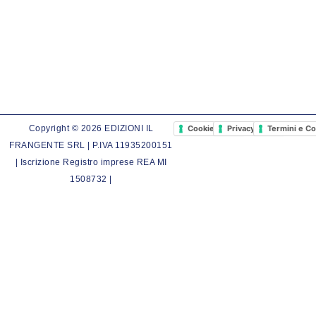
Cookie Policy
Privacy Policy
Termini e Co
Copyright © 2026 EDIZIONI IL
FRANGENTE SRL | P.IVA 11935200151
| Iscrizione Registro imprese REA MI
1508732 |