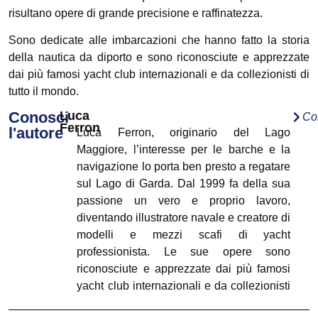
risultano opere di grande precisione e raffinatezza.
Sono dedicate alle imbarcazioni che hanno fatto la storia
della nautica da diporto e sono riconosciute e apprezzate
dai più famosi yacht club internazionali e da collezionisti di
tutto il mondo.
Conosci
Luca
Co
Ferron
l'autore
Luca Ferron, originario del Lago
Maggiore, l’interesse per le barche e la
navigazione lo porta ben presto a regatare
sul Lago di Garda. Dal 1999 fa della sua
passione un vero e proprio lavoro,
diventando illustratore navale e creatore di
modelli e mezzi scafi di yacht
professionista. Le sue opere sono
riconosciute e apprezzate dai più famosi
yacht club internazionali e da collezionisti
di tutto il mondo. I suoi disegni, dedicati