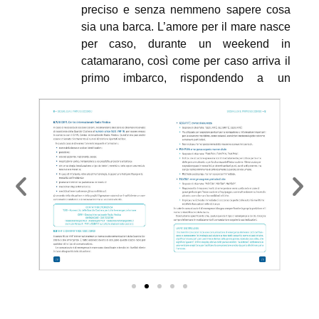
preciso e senza nemmeno sapere cosa
sia una barca. L’amore per il mare nasce
per caso, durante un weekend in
catamarano, così come per caso arriva il
primo imbarco, rispondendo a un
annuncio su yachts.it. È l’inizio di una
carriera che la porta a navigare a bordo
di imbarcazioni di ogni tipo, in
Mediterraneo d’estate e ai Caraibi
d’inverno, a compiere sei traversate
atlantiche, una del Pacifico e una
dell’Indiano, e a toccare persino i mari
del Nord.
Nel 2023 fonda Sea Crew Academy con
l’obiettivo di trasmettere la sua
esperienza a chi sogna una vita diversa e
magari, proprio come lei, parte da zero.