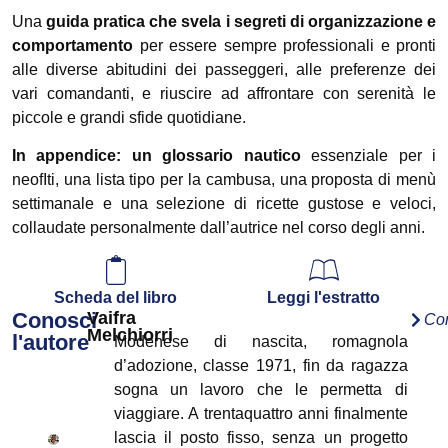
Una
guida pratica che svela i segreti di organizzazione e
comportamento
per essere sempre professionali e pronti
alle diverse abitudini dei passeggeri, alle preferenze dei
vari comandanti, e riuscire ad affrontare con serenità le
piccole e grandi sfide quotidiane.
In appendice: un glossario nautico
essenziale per i
neofIti, una lista tipo per la cambusa, una proposta di menù
settimanale e una selezione di ricette gustose e veloci,
collaudate personalmente dall’autrice nel corso degli anni.
Scheda del libro
Leggi l'estratto
Conosci
Vaifra
Co
Melchiorri
l'autore
Modenese di nascita, romagnola
d’adozione, classe 1971, fin da ragazza
sogna un lavoro che le permetta di
viaggiare. A trentaquattro anni finalmente
lascia il posto fisso, senza un progetto