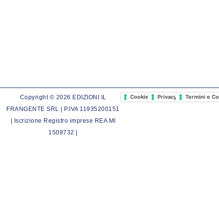
Cookie Policy
Privacy Policy
Termini e Co
Copyright © 2026 EDIZIONI IL
FRANGENTE SRL | P.IVA 11935200151
| Iscrizione Registro imprese REA MI
1508732 |