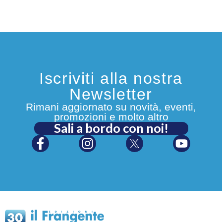
su barche prestigiose,
Swan e Oyster
,
dal 2003 si dedica in proprio al charter in
Mediterraneo e in Thailandia, mettendo
a disposizione dei suoi ospiti la lunga
esperienza accumulata in tanti anni di
navigazione.
Iscriviti alla nostra
Newsletter
Rimani aggiornato su novità, eventi,
promozioni e molto altro
Sali a bordo con noi!