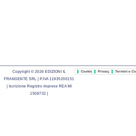
Cookie Policy
Privacy Policy
Termini e Co
Copyright © 2026 EDIZIONI IL
FRANGENTE SRL | P.IVA 11935200151
| Iscrizione Registro imprese REA MI
1508732 |