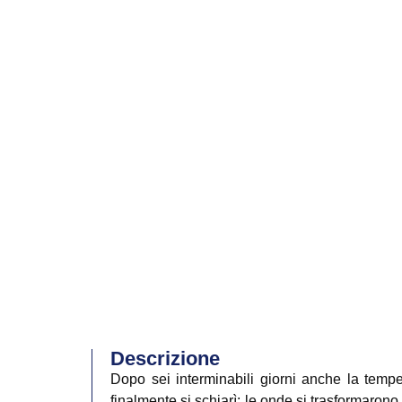
Descrizione
Dopo sei interminabili giorni anche la tempes
finalmente si schiarì; le onde si trasformaron