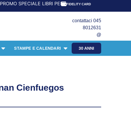
ALE LIBRI PER I 30 ANNI DEL FRANGENTE! *** CON ORDINI
FIDELITY CARD
contattaci 045
8012631
@
STAMPE E CALENDARI
30 ANNI
ernan Cienfuegos