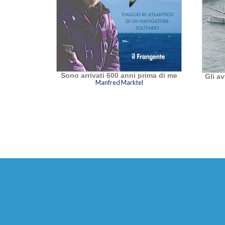
Sono arrivati 600 anni prima di me
la
Gli a
Manfred Marktel
r