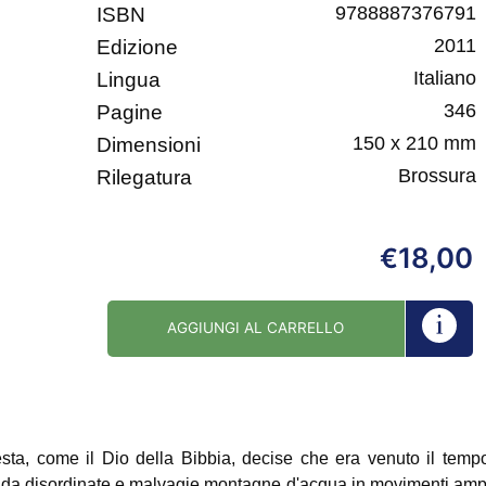
9788887376791
ISBN
2011
Edizione
Italiano
Lingua
346
Pagine
150 x 210 mm
Dimensioni
Brossura
Rilegatura
18,00
€
AGGIUNGI AL CARRELLO
ta, come il Dio della Bibbia, decise che era venuto il tempo d
o da disordinate e malvagie montagne d'acqua in movimenti ampi e