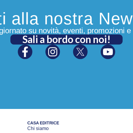
iti alla nostra New
iornato su novità, eventi, promozioni e 
Sali a bordo con noi!
CASA EDITRICE
Chi siamo