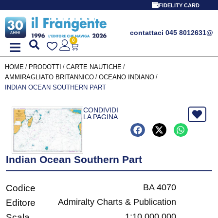
FIDELITY CARD
contattaci 045 8012631
@
0
/
/
/
HOME
PRODOTTI
CARTE NAUTICHE
/
/
AMMIRAGLIATO BRITANNICO
OCEANO INDIANO
INDIAN OCEAN SOUTHERN PART
CONDIVIDI
LA PAGINA
Indian Ocean Southern Part
BA 4070
Codice
Admiralty Charts & Publication
Editore
1:10.000.000
Scala