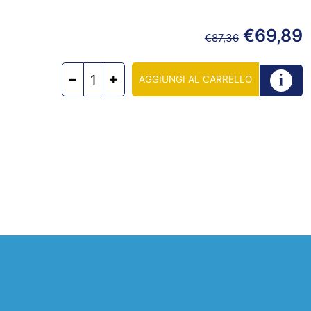
€
69,89
€
87,36
AGGIUNGI AL CARRELLO