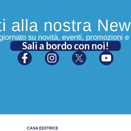
iti alla nostra New
iornato su novità, eventi, promozioni e 
Sali a bordo con noi!
CASA EDITRICE