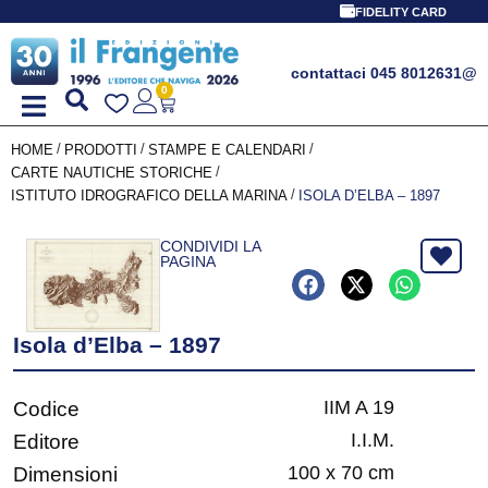
FIDELITY CARD
contattaci 045 8012631
@
0
/
/
/
HOME
PRODOTTI
STAMPE E CALENDARI
/
CARTE NAUTICHE STORICHE
/
ISTITUTO IDROGRAFICO DELLA MARINA
ISOLA D’ELBA – 1897
CONDIVIDI LA
PAGINA
Isola d’Elba – 1897
IIM A 19
Codice
I.I.M.
Editore
100 x 70 cm
Dimensioni