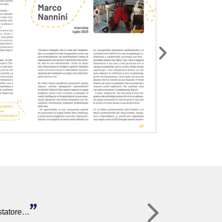
quando arriva il Sound of Silence, uno
stupendo Solaris Two con il quale ha
navigato in lungo e in largo per l’Egeo.
Dal 2021 gestisce il sito Rotte di Tutto il
Mondo, un pozzetto virtuale di incontri con
chi va per mare, e nella rubrica “Il
personaggio del mese” intervista skipper,
navigatori e personaggi che hanno dato al
mare il loro contributo. Spirito irrequieto,
provocatore, incisivo, passionale, abituato
a essere davanti al tempo, ha costruito
rapporti di autentica amicizia e stima sia in
mare che a terra.
"
istatore…