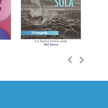
La barca tornò sola
La mur
Nini Sanna