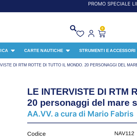
PROMO SPECIALE LIBRI PER I 30 ANNI
0
ICA
CARTE NAUTICHE
STRUMENTI E ACCESSORI
RVISTE DI RTM ROTTE DI TUTTO IL MONDO. 20 PERSONAGGI DEL MA
LE INTERVISTE DI RTM Rot
20 personaggi del mare s
AA.VV. a cura di Mario Fabris
NAV112
Codice