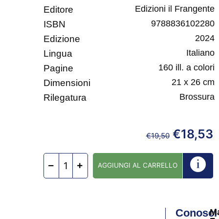
Edizioni il Frangente
Editore
9788836102280
ISBN
2024
Edizione
Italiano
Lingua
160 ill. a colori
Pagine
21 x 26 cm
Dimensioni
Brossura
Rilegatura
€
18,53
€
19,50
AGGIUNGI AL CARRELLO
Conosci
M