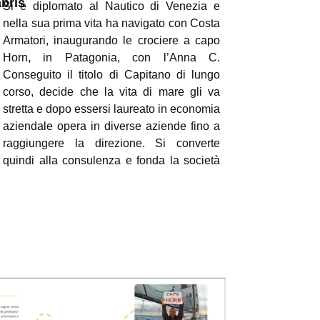
bris
Si è diplomato al Nautico di Venezia e
nella sua prima vita ha navigato con Costa
Armatori, inaugurando le crociere a capo
Horn, in Patagonia, con l’Anna C.
Conseguito il titolo di Capitano di lungo
corso, decide che la vita di mare gli va
stretta e dopo essersi laureato in economia
aziendale opera in diverse aziende fino a
raggiungere la direzione. Si converte
quindi alla consulenza e fonda la società
Qualità e Sinergie, che vende dopo cinque
anni di impegno senza pari ma gratificanti
successi.
A cinquantaquattro anni una nuova svolta:
ritorna al mare, che non aveva mai
abbandonato, e inizia a girare il mondo
navigando per lunghi periodi tra gli oceani,
ma non ha ancora una sua barca… Fin