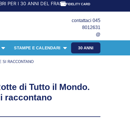
 DEL FRANGENTE! *** CON ORDINI A PARTIRE DA 69,90€ LA
FIDELITY CARD
contattaci 045
8012631
@
STAMPE E CALENDARI
30 ANNI
RE SI RACCONTANO
te di Tutto il Mondo.
i raccontano