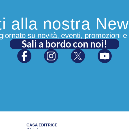
iti alla nostra New
iornato su novità, eventi, promozioni e 
Sali a bordo con noi!
CASA EDITRICE