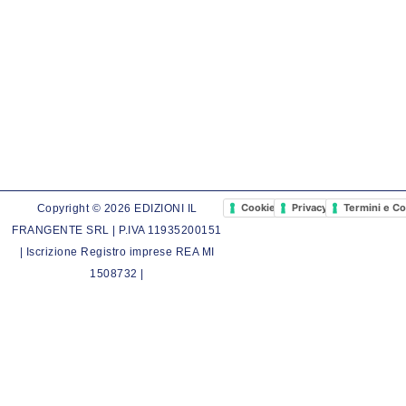
Cookie Policy
Privacy Policy
Termini e Co
Copyright © 2026 EDIZIONI IL
FRANGENTE SRL | P.IVA 11935200151
| Iscrizione Registro imprese REA MI
1508732 |