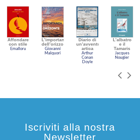
Affondare
L’importanza
Diario di
L’albatro
con stile
dell’orizzonte
un’avventura
e il
Emalloru
Giovanni
artica
Tamaris
Malquori
Arthur
Jacques
Conan
Nougier
Doyle
Iscriviti alla nostra
Newsletter