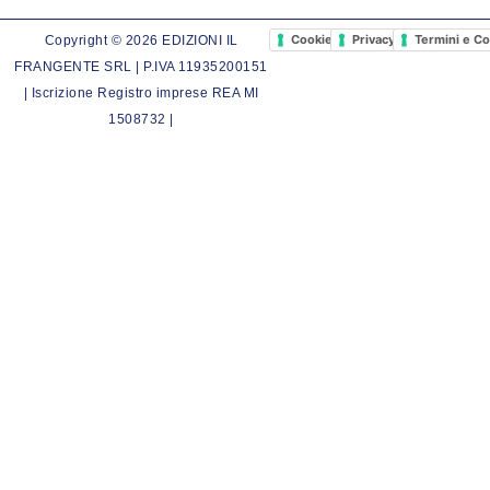
Cookie Policy
Privacy Policy
Termini e Co
Copyright © 2026 EDIZIONI IL
FRANGENTE SRL | P.IVA 11935200151
| Iscrizione Registro imprese REA MI
1508732 |