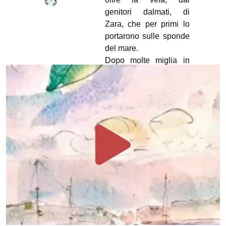
genitori dalmati, di
Zara, che per primi lo
portarono sulle sponde
del mare.
Dopo molte miglia in
regata, ha intrapreso
con la moglie Marina
ogni rotta per esplorare,
in trent’anni, le radici
culturali del
Mediterraneo, classico
e dell’oggi.
Con questo spirito,
conclusa l’esperienza
lavorativa, sono partiti
con
Eutikia
verso il
primo oceano, e oltre,
per un giro del mondo