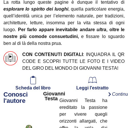
La rotta lungo queste pagine è dunque il tentativo di
esplorare lo spirito dei luoghi
, quella particolare energia,
quell’identità unica per l’elemento naturale, per tradizioni,
architetture, letture, insomma per la vita stessa di ogni
luogo.
Per farlo appare inevitabile andare
ultra
, oltre le
nostre più comode consuetudini,
e fissare lo sguardo
ben al di là della nostra prua.
CON CONTENUTI DIGITALI
: INQUADRA IL QR
CODE E SCOPRI TUTTE LE FOTO E I VIDEO
DEL GIRO DEL MONDO DI GIOVANNI TESTA!
Scheda del libro
Leggi l'estratto
Conosci
Giovanni
Contin
Testa
l'autore
Giovanni Testa ha
ereditato la passione
per vivere quegli
orizzonti allargati, che
offre la vela, dai