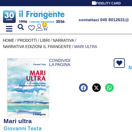
PROMO 
FIDELITY CARD
contattaci 045 8012631
@
0
/
/
/
/
HOME
PRODOTTI
LIBRI
NARRATIVA
/
NARRATIVA EDIZIONI IL FRANGENTE
MARI ULTRA
CONDIVIDI
LA PAGINA
N
Mari ultra
Giovanni Testa