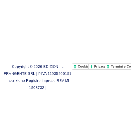
Cookie Policy
Privacy Policy
Termini e Co
Copyright © 2026 EDIZIONI IL
FRANGENTE SRL | P.IVA 11935200151
| Iscrizione Registro imprese REA MI
1508732 |