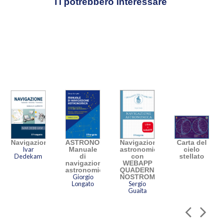
Ti potrebbero interessare
Navigazione
ASTRONOMIA
Navigazione
Carta del
Ivar
Manuale
astronomica
cielo
Dedekam
di
con
stellato
navigazione
WEBAPP
astronomica
QUADERNI
Giorgio
NOSTROMO
Longato
Sergio
Guaita