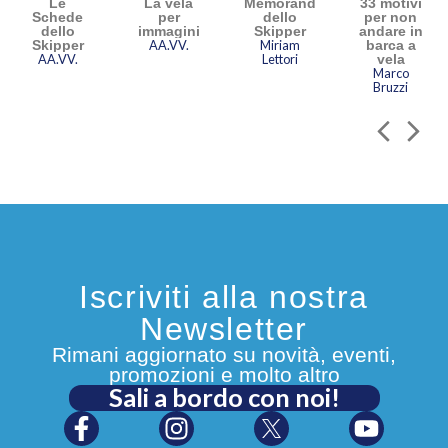
Le
La vela
Memorandum
33 motivi
Schede
per
dello
per non
dello
immagini
Skipper
andare in
Skipper
AA.VV.
Miriam
barca a
AA.VV.
Lettori
vela
Marco
Bruzzi
Iscriviti alla nostra
Newsletter
Rimani aggiornato su novità, eventi,
promozioni e molto altro
Sali a bordo con noi!