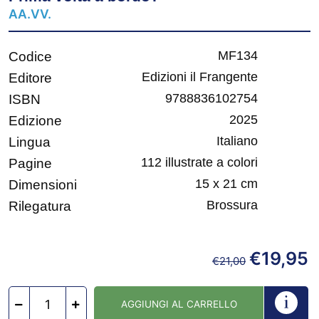
AA.VV.
MF134
Codice
Edizioni il Frangente
Editore
9788836102754
ISBN
2025
Edizione
Italiano
Lingua
112 illustrate a colori
Pagine
15 x 21 cm
Dimensioni
Brossura
Rilegatura
€
19,95
€
21,00
AGGIUNGI AL CARRELLO