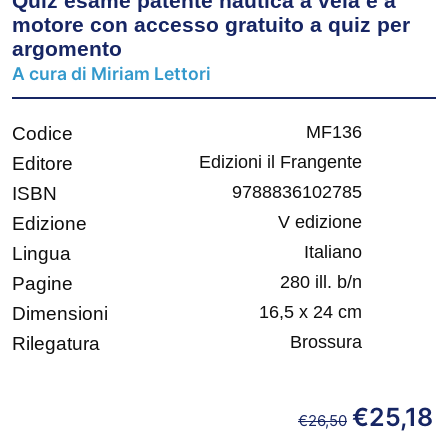
Quiz esame patente nautica a vela e a
motore con accesso gratuito a quiz per
argomento
A cura di Miriam Lettori
MF136
Codice
Edizioni il Frangente
Editore
9788836102785
ISBN
V edizione
Edizione
Italiano
Lingua
280 ill. b/n
Pagine
16,5 x 24 cm
Dimensioni
Brossura
Rilegatura
€
25,18
€
26,50