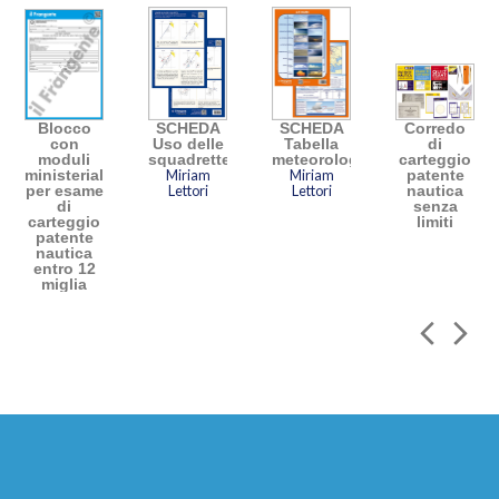
Blocco
SCHEDA
SCHEDA
Corredo
con
Uso delle
Tabella
di
moduli
squadrette
meteorologia
carteggio
ministeriali
Miriam
Miriam
patente
per esame
Lettori
Lettori
nautica
di
senza
carteggio
limiti
patente
nautica
entro 12
miglia