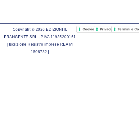
Cookie Policy
Privacy Policy
Termini e Co
Copyright © 2026 EDIZIONI IL
FRANGENTE SRL | P.IVA 11935200151
| Iscrizione Registro imprese REA MI
1508732 |