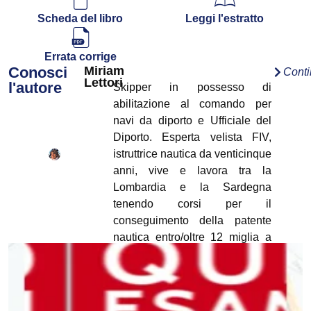
Scheda del libro
Leggi l'estratto
Errata corrige
Conosci
Miriam
Cont
Lettori
l'autore
Skipper in possesso di
abilitazione al comando per
navi da diporto e Ufficiale del
Diporto. Esperta velista FIV,
istruttrice nautica da venticinque
anni, vive e lavora tra la
Lombardia e la Sardegna
tenendo corsi per il
conseguimento della patente
nautica entro/oltre 12 miglia a
vela e a motore e per navi da
diporto.
https://linktr.ee/miriamlettori