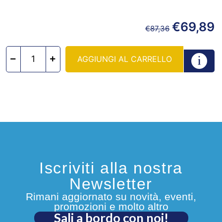
€
69,89
€
87,36
AGGIUNGI AL CARRELLO
Iscriviti alla nostra
Newsletter
Rimani aggiornato su novità, eventi,
promozioni e molto altro
Sali a bordo con noi!