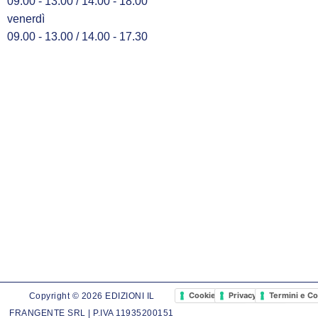
09.00 - 13.00 / 14.00 - 18.00
venerdì
09.00 - 13.00 / 14.00 - 17.30
Cookie Policy
Privacy Policy
Termini e Co
Copyright © 2026 EDIZIONI IL
FRANGENTE SRL | P.IVA 11935200151