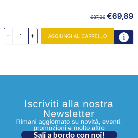
€
69,89
€
87,36
AGGIUNGI AL CARRELLO
Iscriviti alla nostra
Newsletter
Rimani aggiornato su novità, eventi,
promozioni e molto altro
Sali a bordo con noi!