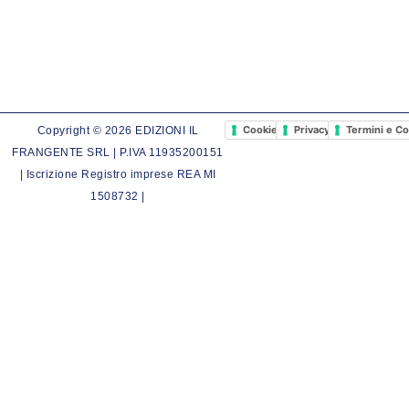
Cookie Policy
Privacy Policy
Termini e Co
Copyright © 2026 EDIZIONI IL
FRANGENTE SRL | P.IVA 11935200151
| Iscrizione Registro imprese REA MI
1508732 |