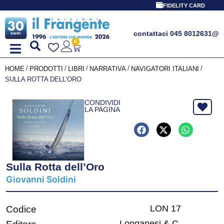
FIDELITY CARD
contattaci 045 8012631
@
0
/
/
/
/
/
HOME
PRODOTTI
LIBRI
NARRATIVA
NAVIGATORI ITALIANI
SULLA ROTTA DELL’ORO
CONDIVIDI
LA PAGINA
Sulla Rotta dell’Oro
Giovanni Soldini
LON 17
Codice
Longanesi & C.