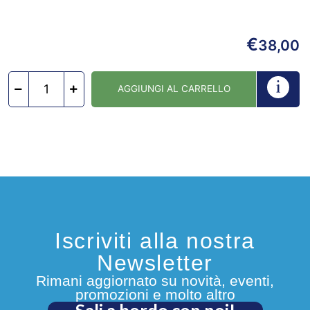
€
38,00
AGGIUNGI AL CARRELLO
Iscriviti alla nostra
Newsletter
Rimani aggiornato su novità, eventi,
promozioni e molto altro