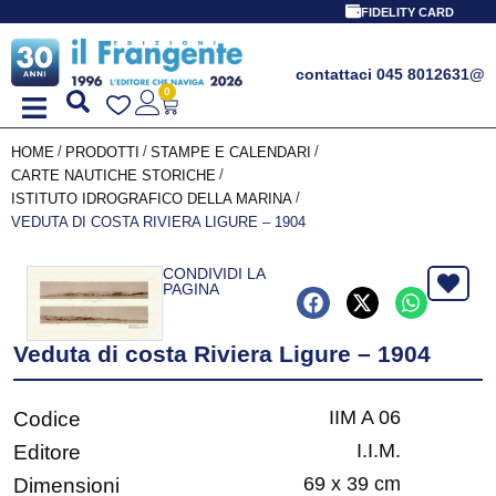
FIDELITY CARD
contattaci 045 8012631
@
0
/
/
/
HOME
PRODOTTI
STAMPE E CALENDARI
/
CARTE NAUTICHE STORICHE
/
ISTITUTO IDROGRAFICO DELLA MARINA
VEDUTA DI COSTA RIVIERA LIGURE – 1904
CONDIVIDI LA
PAGINA
Veduta di costa Riviera Ligure – 1904
IIM A 06
Codice
I.I.M.
Editore
69 x 39 cm
Dimensioni