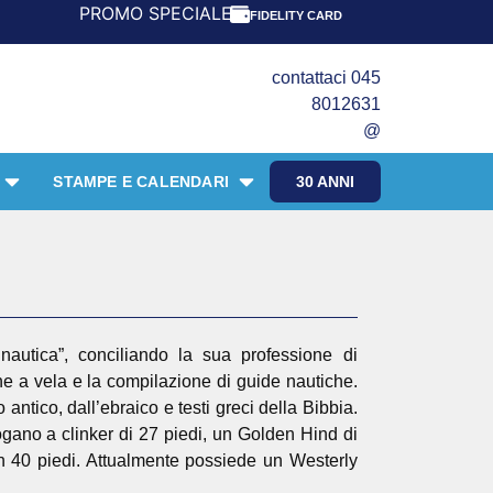
PROMO SPECIALE LIBRI PER I 30 ANNI DEL FRANGENTE! ***
FIDELITY CARD
contattaci 045
8012631
@
STAMPE E CALENDARI
30 ANNI
nautica”, conciliando la sua professione di
e a vela e la compilazione di guide nautiche.
ntico, dall’ebraico e testi greci della Bibbia.
gano a clinker di 27 piedi, un Golden Hind di
 40 piedi. Attualmente possiede un Westerly