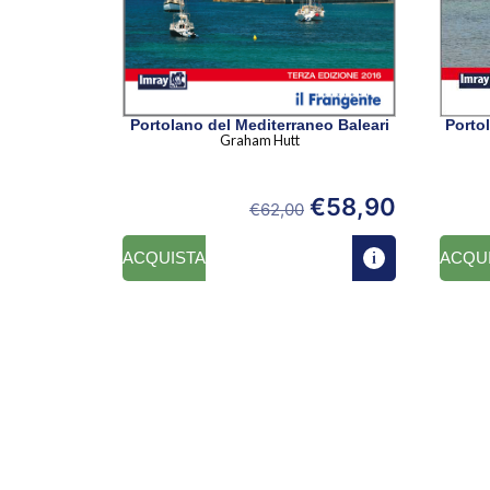
Portolano del Mediterraneo Baleari
Graham Hutt
€
58,90
€
62,00
ACQUISTA
ACQU