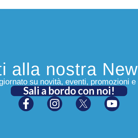
iti alla nostra New
iornato su novità, eventi, promozioni e 
Sali a bordo con noi!