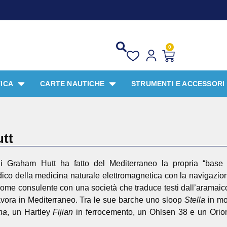
0
ICA
CARTE NAUTICHE
STRUMENTI E ACCESSORI
tt
ni Graham Hutt ha fatto del Mediterraneo la propria “base 
ico della medicina naturale elettromagnetica con la navigazion
come consulente con una società che traduce testi dall’aramaico a
avora in Mediterraneo. Tra le sue barche uno sloop
Stella
in mo
na
, un Hartley
Fijian
in ferrocemento, un Ohlsen 38 e un Orion