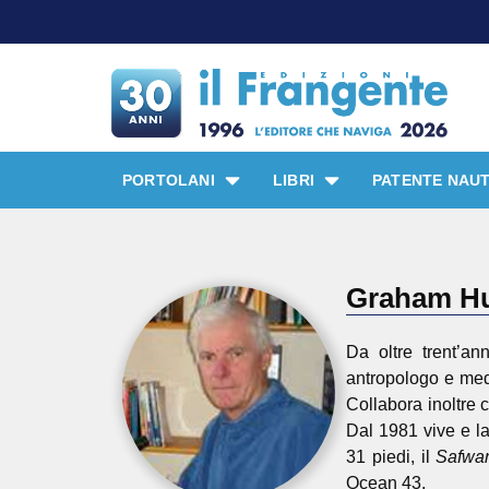
PORTOLANI
LIBRI
PATENTE NAUT
Graham Hu
Da oltre trent’an
antropologo e med
Collabora inoltre 
Dal 1981 vive e l
31 piedi, il
Safwa
Ocean 43.