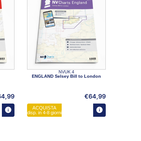
NVUK 4
ENGLAND Selsey Bill to London
64,99
€
64,99
ACQUISTA
disp. in 4-8 giorni