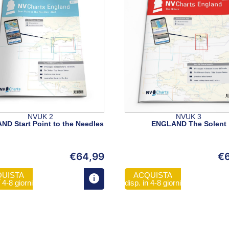
NVUK 2
NVUK 3
D Start Point to the Needles
ENGLAND The Solent
€
64,99
€
UISTA
ACQUISTA
n 4-8 giorni
disp. in 4-8 giorni