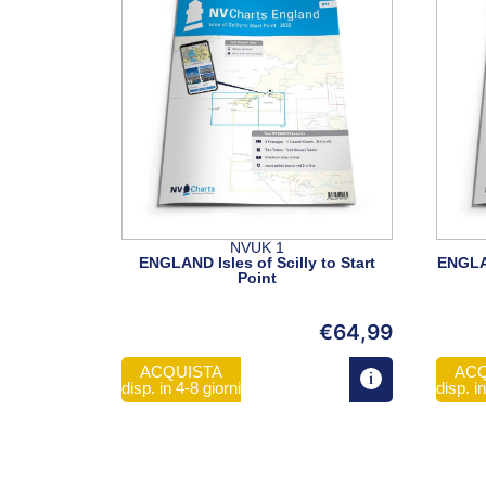
NVUK 1
ENGLAND Isles of Scilly to Start
ENGLAN
Point
€
64,99
ACQUISTA
ACQ
disp. in 4-8 giorni
disp. i