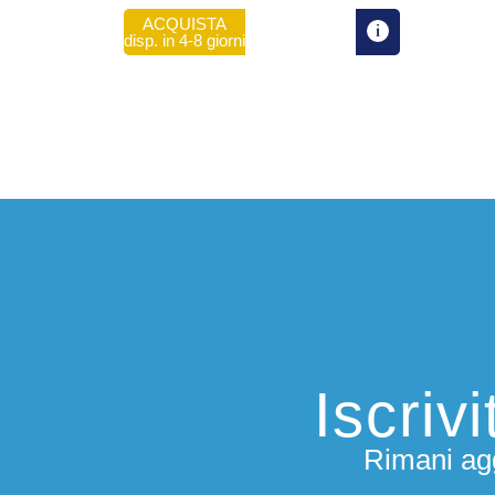
ACQUISTA
disp. in 4-8 giorni
Iscriv
Rimani agg