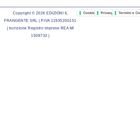
Cookie Policy
Privacy Policy
Termini e Co
Copyright © 2026 EDIZIONI IL
FRANGENTE SRL | P.IVA 11935200151
| Iscrizione Registro imprese REA MI
1508732 |