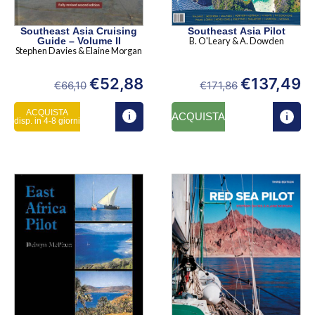
Southeast Asia Cruising
Southeast Asia Pilot
Guide – Volume II
B. O'Leary & A. Dowden
Stephen Davies & Elaine Morgan
€
52,88
€
137,49
€
66,10
€
171,86
ACQUISTA
ACQUISTA
disp. in 4-8 giorni