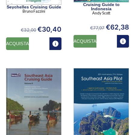
Cruising Guide to
Seychelles Cruising Guide
Indonesia
Bruno Fazzini
Andy Scott
€
62,38
€
77,97
€
30,40
€
32,00
ACQUISTA
ACQUISTA