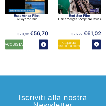
East Africa Pilot
Red Sea Pilot
Delwyn McPhun
Elaine Morgan & Stephen Davies
€
56,70
€
61,02
€
70,88
€
76,27
ACQUISTA
ACQUISTA
disp. in 4-8 giorni
Iscriviti alla nostra
Newsletter