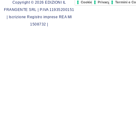
Cookie Policy
Privacy Policy
Termini e Co
Copyright © 2026 EDIZIONI IL
FRANGENTE SRL | P.IVA 11935200151
| Iscrizione Registro imprese REA MI
1508732 |