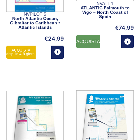
NVATL 1
ATLANTIC Falmouth to
Vigo – North Coast of
NVPILOT 5
Spain
North Atlantic Ocean,
Gibraltar to Caribbean •
€
74,99
Atlantic Islands
€
24,99
ACQUISTA
ACQUISTA
disp. in 4-8 giorni