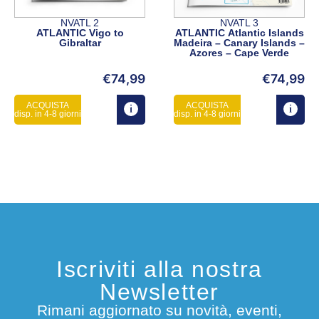
NVATL 2
NVATL 3
ATLANTIC Vigo to
ATLANTIC Atlantic Islands
Gibraltar
Madeira – Canary Islands –
Azores – Cape Verde
€
74,99
€
74,99
ACQUISTA
ACQUISTA
disp. in 4-8 giorni
disp. in 4-8 giorni
Iscriviti alla nostra
Newsletter
Rimani aggiornato su novità, eventi,