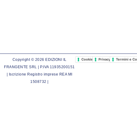
Cookie Policy
Privacy Policy
Termini e Co
Copyright © 2026 EDIZIONI IL
FRANGENTE SRL | P.IVA 11935200151
| Iscrizione Registro imprese REA MI
1508732 |