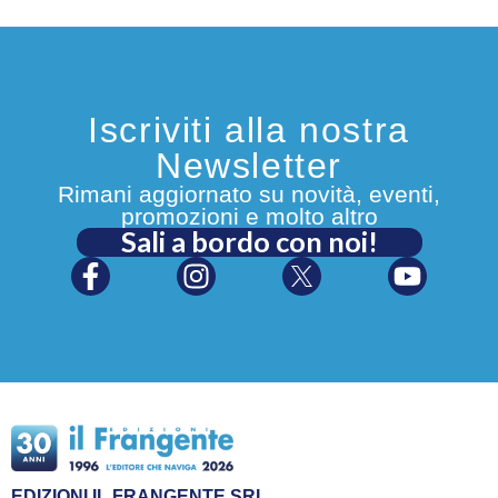
Iscriviti alla nostra
Newsletter
Rimani aggiornato su novità, eventi,
promozioni e molto altro
Sali a bordo con noi!
EDIZIONI IL FRANGENTE SRL