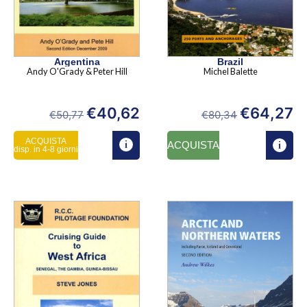
Argentina
Brazil
Andy O'Grady & Peter Hill
Michel Balette
€
40,62
€
64,27
€
50,77
€
80,34
ACQUISTA
ACQUISTA
disp. in 4-8 giorni