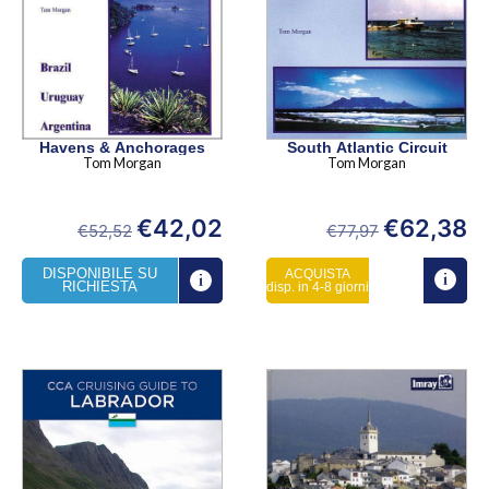
Havens & Anchorages
South Atlantic Circuit
Tom Morgan
Tom Morgan
€
42,02
€
62,38
€
52,52
€
77,97
DISPONIBILE SU
ACQUISTA
RICHIESTA
disp. in 4-8 giorni