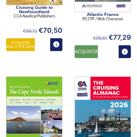
Cruising Guide to
Newfoundland
Atlantic France
CCA Nautical Publishers
RCCPF / Nick Chavasse
€
70,50
€
88,12
€
77,29
€
96,61
ACQUISTA
disp. in 4-8 giorni
ACQUISTA