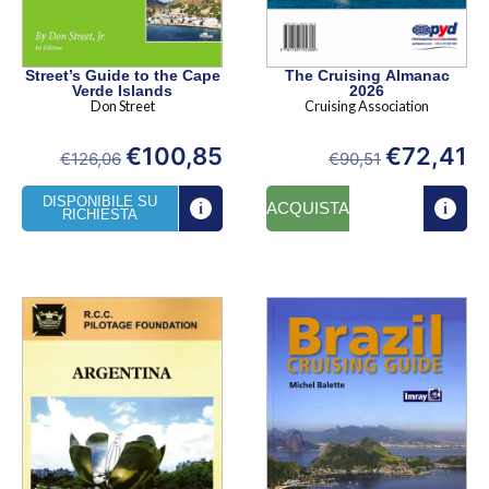
Street’s Guide to the Cape
The Cruising Almanac
Verde Islands
2026
Don Street
Cruising Association
€
100,85
€
72,41
€
126,06
€
90,51
DISPONIBILE SU
ACQUISTA
RICHIESTA