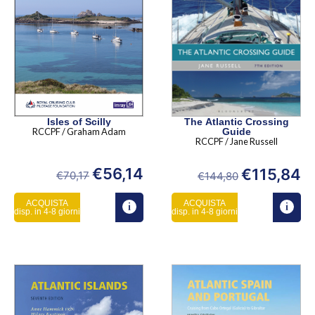
Isles of Scilly
The Atlantic Crossing
RCCPF / Graham Adam
Guide
RCCPF / Jane Russell
€
56,14
€
115,84
€
70,17
€
144,80
ACQUISTA
ACQUISTA
disp. in 4-8 giorni
disp. in 4-8 giorni