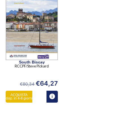
South Biscay
RCCPF/Steve Pickard
€
64,27
€
80,34
ACQUISTA
disp. in 4-8 giorni