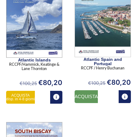
Atlantic Spain and
Atlantic Islands
Portugal
RCCPF/Hammick, Keatinge &
RCCPF / Henry Buchanan
Lane Thornton
€
80,20
€
80,20
€
100,25
€
100,25
ACQUISTA
ACQUISTA
disp. in 4-8 giorni