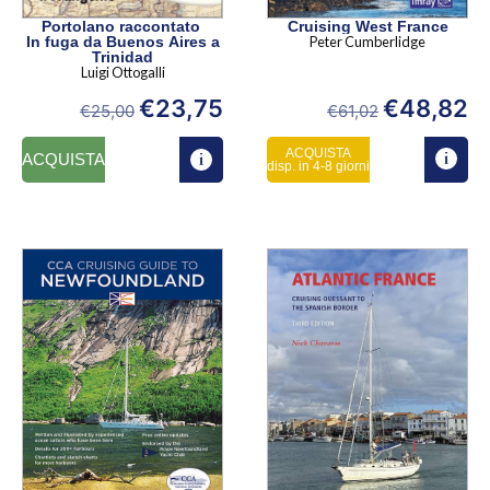
Portolano raccontato
Cruising West France
In fuga da Buenos Aires a
Peter Cumberlidge
Trinidad
Luigi Ottogalli
€
23,75
€
48,82
€
25,00
€
61,02
ACQUISTA
ACQUISTA
disp. in 4-8 giorni