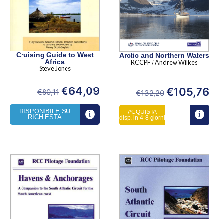
Cruising Guide to West
Arctic and Northern Waters
Africa
RCCPF / Andrew Wilkes
Steve Jones
€
64,09
€
105,76
€
80,11
€
132,20
DISPONIBILE SU
ACQUISTA
RICHIESTA
disp. in 4-8 giorni