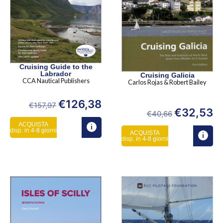
Cruising Guide to the
Labrador
Cruising Galicia
CCA Nautical Publishers
Carlos Rojas & Robert Bailey
€
126,38
€
157,97
€
32,53
€
40,66
ACQUISTA
disp. in 4-8 giorni
ACQUISTA
disp. in 4-8 giorni