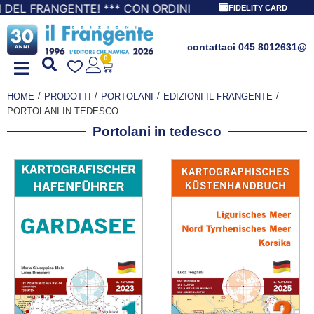
NGENTE! *** CON ORDINI A PARTIRE DA 69,90€ LA SPEDIZI
FIDELITY CARD
contattaci 045 8012631
@
0
/
/
/
/
HOME
PRODOTTI
PORTOLANI
EDIZIONI IL FRANGENTE
PORTOLANI IN TEDESCO
Portolani in tedesco