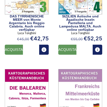
DAS TYRRHENISCHE
SIZILIEN Äolische und
MEER von Monte
Ägadische Inseln
Argentario bis Reggio
Pantelleria und
Calabria. Auch online
Lampedusa MALTA. Auch
verfügbar
online verfügbar
Luca Tonghini
Luca Tonghini
€
42,75
€
52,25
€
45,00
€
55,00
ACQUISTA
ACQUISTA