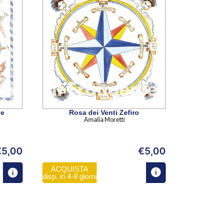
ie
Rosa dei Venti Zefiro
Amalia Moretti
€
5,00
€
5,00
ACQUISTA
disp. in 4-8 giorni