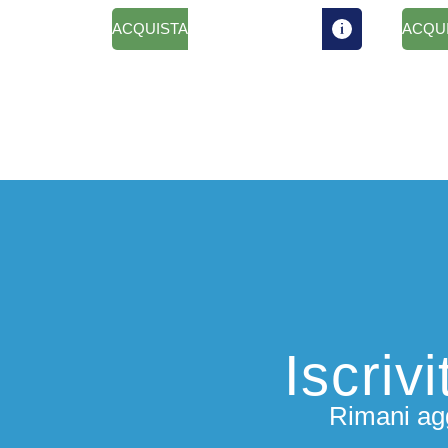
ACQUISTA
ACQU
Iscriv
Rimani agg