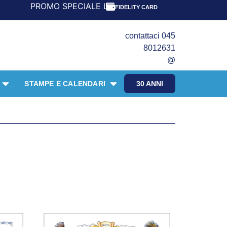
OMO SPECIALE LIBRI PER I 30 ANNI DEL FRANGENTE! *** C
FIDELITY CARD
contattaci 045
8012631
@
STAMPE E CALENDARI
30 ANNI