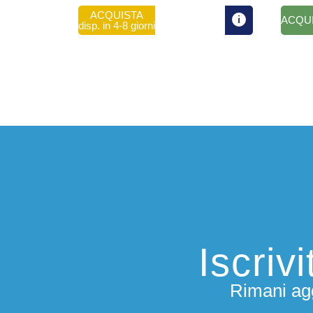
ACQUISTA
ACQU
disp. in 4-8 giorni
Iscriv
Rimani agg