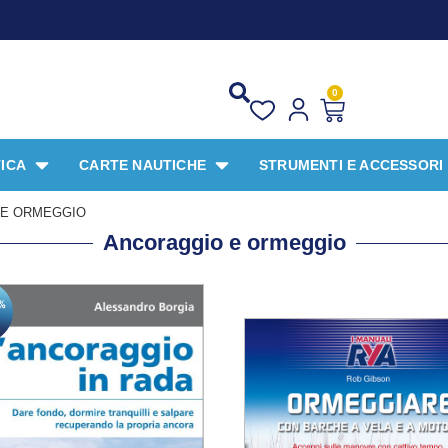
PR
0
ICA
CARTE NAUTICHE
STRUMENTI E ACCESSORI
 E ORMEGGIO
Ancoraggio e ormeggio