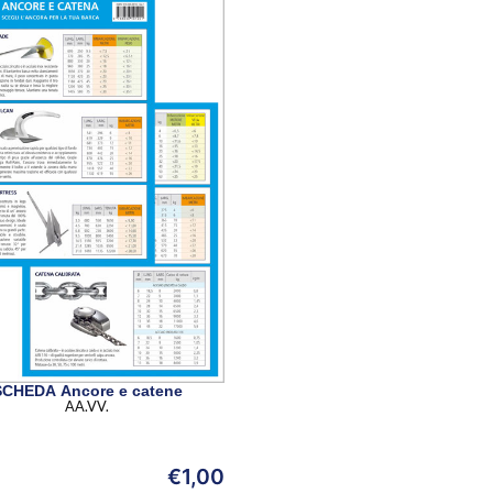
SCHEDA Ancore e catene
AA.VV.
€
1,00