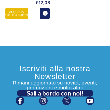
€
12,08
ACQUISTA
disp. in 4-8 giorni
Iscriviti alla nostra
Newsletter
Rimani aggiornato su novità, eventi,
promozioni e molto altro
Sali a bordo con noi!