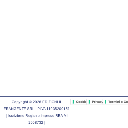
Cookie Policy
Privacy Policy
Termini e Co
Copyright © 2026 EDIZIONI IL
FRANGENTE SRL | P.IVA 11935200151
| Iscrizione Registro imprese REA MI
1508732 |