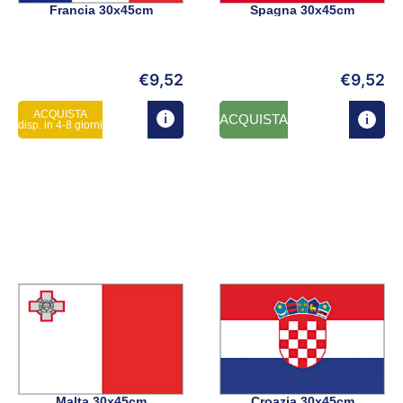
Francia 30x45cm
Spagna 30x45cm
€
9,52
€
9,52
ACQUISTA
ACQUISTA
disp. in 4-8 giorni
Malta 30x45cm
Croazia 30x45cm