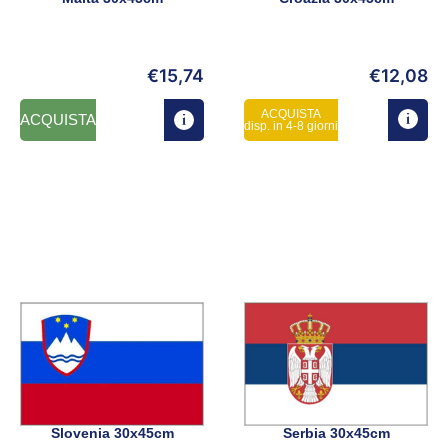
€
15,74
€
12,08
ACQUISTA
ACQUISTA
disp. in 4-8 giorni
Slovenia 30x45cm
Serbia 30x45cm