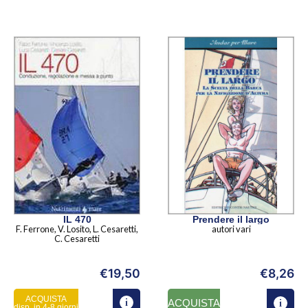
IL 470
Prendere il largo
F. Ferrone, V. Losito, L. Cesaretti,
autori vari
C. Cesaretti
€
19,50
€
8,26
ACQUISTA
ACQUISTA
disp. in 4-8 giorni