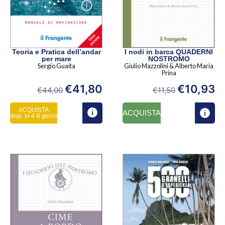
Teoria e Pratica dell’andar
I nodi in barca QUADERNI
per mare
NOSTROMO
Sergio Guaita
Giulio Mazzolini & Alberto Maria
Prina
€
41,80
€
10,93
€
44,00
€
11,50
ACQUISTA
ACQUISTA
disp. in 4-8 giorni