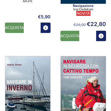
AA.VV.
Navigazione
Ivar Dedekam
NOVITÀ
€
5,90
€
22,80
€
24,00
ACQUISTA
ACQUISTA