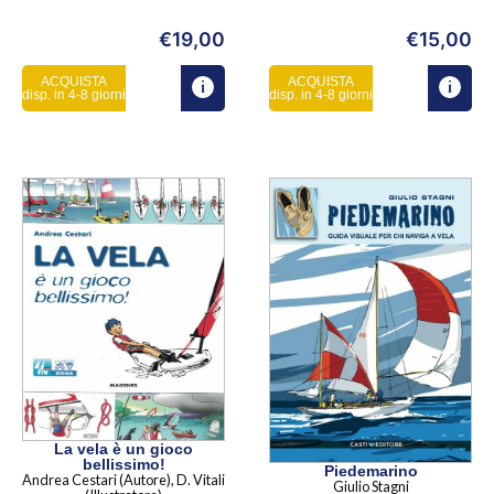
€
19,00
€
15,00
ACQUISTA
ACQUISTA
disp. in 4-8 giorni
disp. in 4-8 giorni
La vela è un gioco
bellissimo!
Piedemarino
Andrea Cestari (Autore), D. Vitali
Giulio Stagni