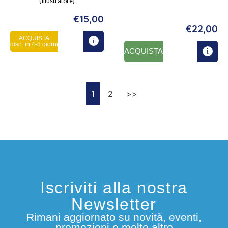
(Illustratore)
€
15,00
€
22,00
ACQUISTA
disp. in 4-8 giorni
ACQUISTA
1
2
>>
Iscriviti alla nostra
Newsletter
Rimani aggiornato su novità, eventi,
promozioni e molto altro