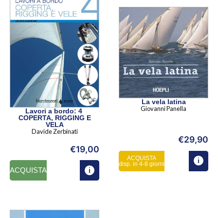
La vela latina
Giovanni Panella
Lavori a bordo: 4
COPERTA, RIGGING E
VELA
Davide Zerbinati
€
29,90
€
19,00
ACQUISTA
disp. in 4-8 giorni
ACQUISTA