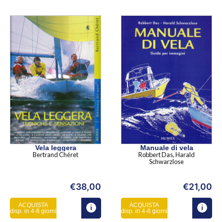
Vela leggera
Manuale di vela
Bertrand Chéret
Robbert Das, Harald
Schwarzlose
€
38,00
€
21,00
ACQUISTA
ACQUISTA
disp. in 4-8 giorni
disp. in 4-8 giorni