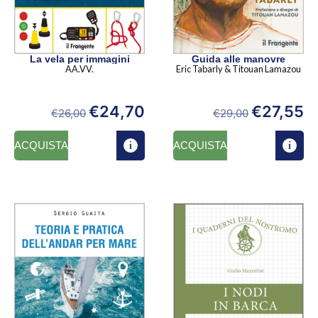
La vela per immagini
Guida alle manovre
AA.VV.
Eric Tabarly & Titouan Lamazou
€
24,70
€
27,55
€
26,00
€
29,00
ACQUISTA
ACQUISTA