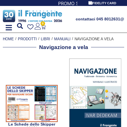
OMO SPECIALE LIBRI PER I 30 ANNI DEL FRANGENTE! *** C
FIDELITY CARD
contattaci 045 8012631
@
0
/
/
/
/
HOME
PRODOTTI
LIBRI
MANUALI
NAVIGAZIONE A VELA
Navigazione a vela
Le Schede dello Skipper