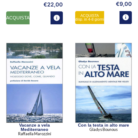
€
9,00
€
22,00
ACQUISTA
ACQUISTA
disp. in 4-8 giorni
Vacanze a vela
Con la testa in alto mare
Mediterraneo
Gladys Bounous
Raffaella Marozzini