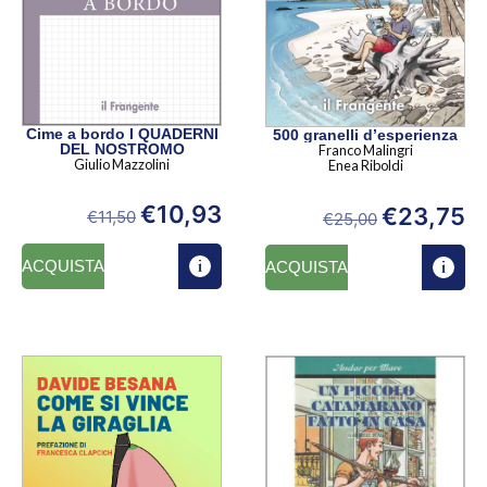
Cime a bordo I QUADERNI
500 granelli d’esperienza
DEL NOSTROMO
Franco Malingri
Giulio Mazzolini
Enea Riboldi
€
10,93
€
23,75
€
11,50
€
25,00
ACQUISTA
ACQUISTA