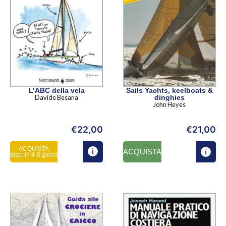
L’ABC della vela
Sails Yachts, keelboats &
Davide Besana
dinghies
John Heyes
€
22,00
€
21,00
ACQUISTA
ACQUISTA
disp. in 4-8 giorni