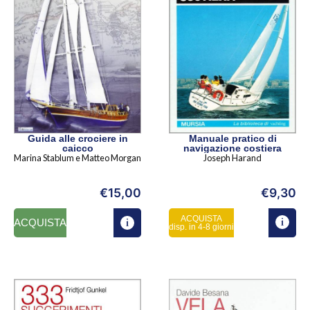
Guida alle crociere in
Manuale pratico di
caicco
navigazione costiera
Marina Stablum e Matteo Morgan
Joseph Harand
€
15,00
€
9,30
ACQUISTA
ACQUISTA
disp. in 4-8 giorni