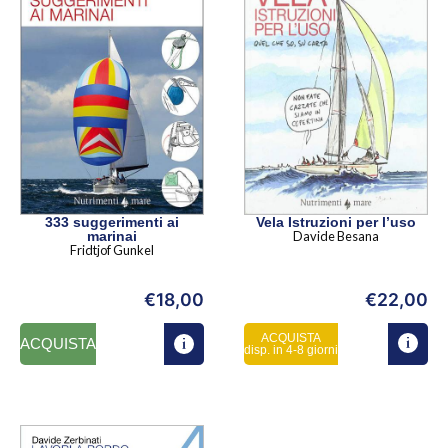
333 suggerimenti ai
Vela Istruzioni per l’uso
marinai
Davide Besana
Fridtjof Gunkel
€
18,00
€
22,00
ACQUISTA
ACQUISTA
disp. in 4-8 giorni