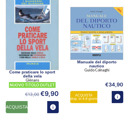
Manuale del diporto
nautico
Guido Colnaghi
Come praticare lo sport
della vela
Glénans
€
34,90
NUOVO TITOLO OUTLET
€
9,90
€
13,00
ACQUISTA
disp. in 4-8 giorni
ACQUISTA