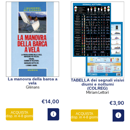
La manovra della barca a
TABELLA dei segnali visivi
vela
diurni e notturni
Glénans
(COLREG)
Miriam Lettori
€
14,00
€
3,90
ACQUISTA
ACQUISTA
disp. in 4-8 giorni
disp. in 4-8 giorni