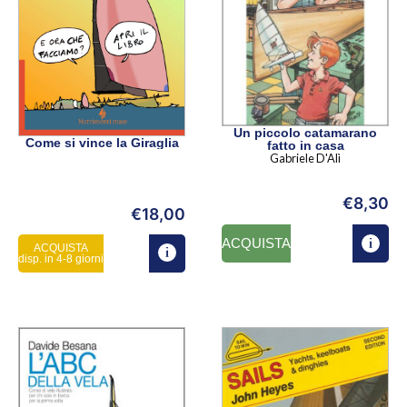
Un piccolo catamarano
Come si vince la Giraglia
fatto in casa
Gabriele D'Alì
€
8,30
€
18,00
ACQUISTA
ACQUISTA
disp. in 4-8 giorni