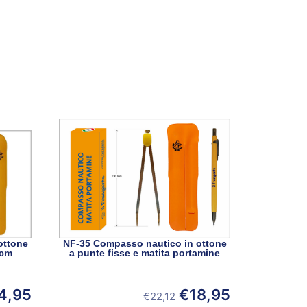
ottone
NF-35 Compasso nautico in ottone
 cm
a punte fisse e matita portamine
4,95
€
18,95
€
22,12