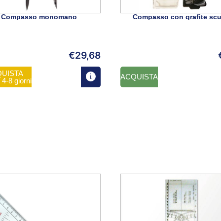
Compasso monomano
Compasso con grafite scu
€
29,68
UISTA
ACQUISTA
n 4-8 giorni