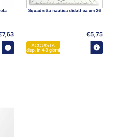
ola
Squadretta nautica didattica cm 26
€
7,63
€
5,75
ACQUISTA
disp. in 4-8 giorni