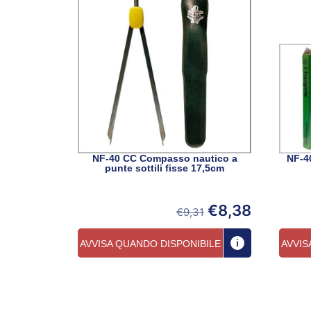
NF-40 CC Compasso nautico a
NF-4
punte sottili fisse 17,5cm
€
8,38
€
9,31
AVVISA QUANDO DISPONIBILE
AVVIS