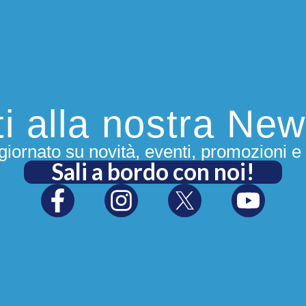
iti alla nostra New
iornato su novità, eventi, promozioni e 
Sali a bordo con noi!