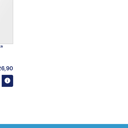
ta
26,90