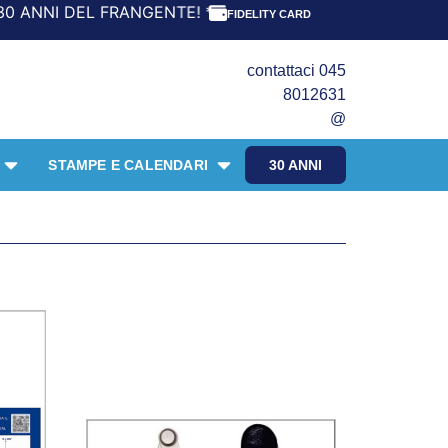
ANGENTE! *** CON ORDINI A PARTIRE DA 69,90€ LA SPEDIZ
FIDELITY CARD
contattaci 045
8012631
@
STAMPE E CALENDARI
30 ANNI