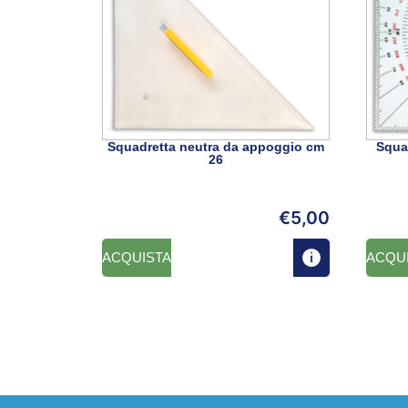
Squadretta neutra da appoggio cm
Squa
26
€
5,00
ACQUISTA
ACQU