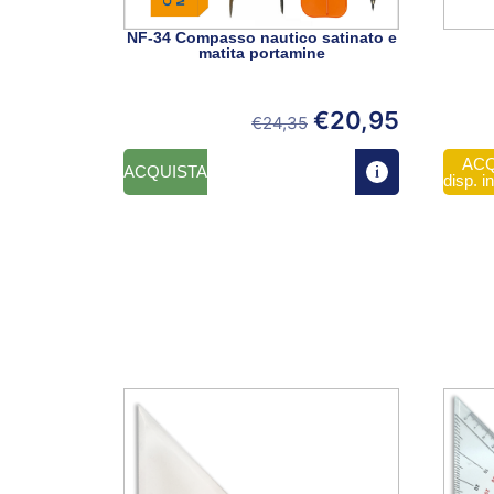
NF-34 Compasso nautico satinato e
matita portamine
€
20,95
€
24,35
ACQ
ACQUISTA
disp. i