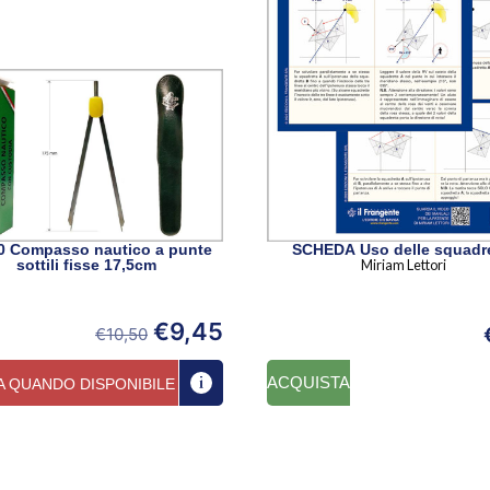
0 Compasso nautico a punte
SCHEDA Uso delle squadr
sottili fisse 17,5cm
Miriam Lettori
€
9,45
€
10,50
ACQUISTA
A QUANDO DISPONIBILE