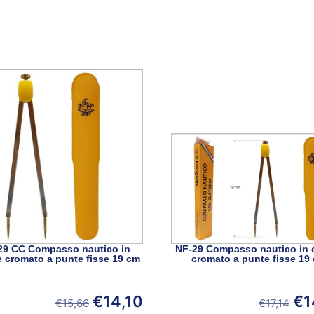
29 CC Compasso nautico in
NF-29 Compasso nautico in 
e cromato a punte fisse 19 cm
cromato a punte fisse 19
€
14,10
€
1
€
15,66
€
17,14