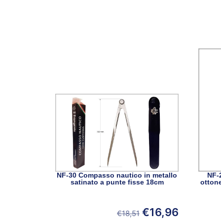
NF-30 Compasso nautico in metallo
NF-
satinato a punte fisse 18cm
otton
€
16,96
€
18,51