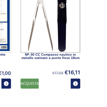
ette
NF-30 CC Compasso nautico in
metallo satinato a punte fisse 18cm
€
16,11
€
1,00
€
17,58
ACQUISTA