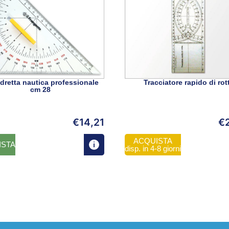
dretta nautica professionale
Tracciatore rapido di rot
cm 28
€
14,21
€
ACQUISTA
ISTA
disp. in 4-8 giorni