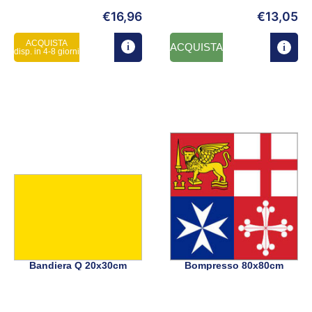
€
16,96
€
13,05
ACQUISTA
ACQUISTA
disp. in 4-8 giorni
Bandiera Q 20x30cm
Bompresso 80x80cm