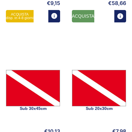
€
9,15
€
58,66
ACQUISTA
ACQUISTA
disp. in 4-8 giorni
Sub 30x45cm
Sub 20x30cm
€
10,13
€
7,98