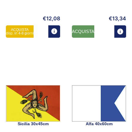
€
12,08
€
13,34
ACQUISTA
ACQUISTA
disp. in 4-8 giorni
Sicilia 30x45cm
Alfa 40x60cm