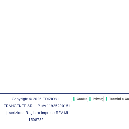
Cookie Policy
Privacy Policy
Termini e Co
Copyright © 2026 EDIZIONI IL
FRANGENTE SRL | P.IVA 11935200151
| Iscrizione Registro imprese REA MI
1508732 |