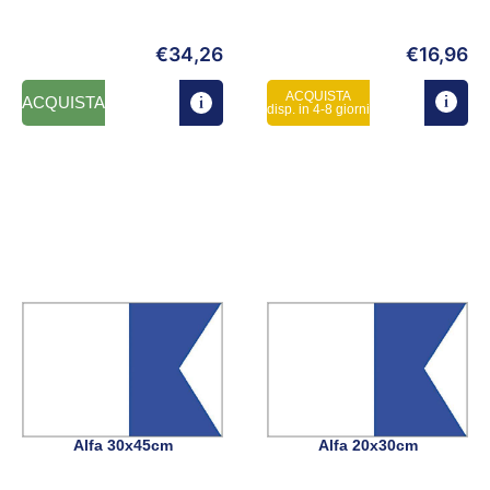
€
34,26
€
16,96
ACQUISTA
ACQUISTA
disp. in 4-8 giorni
Alfa 30x45cm
Alfa 20x30cm