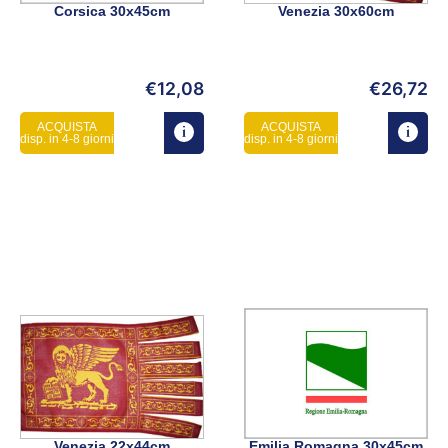
Corsica 30x45cm
Venezia 30x60cm
€
12,08
€
26,72
ACQUISTA
ACQUISTA
disp. in 4-8 giorni
disp. in 4-8 giorni
Venezia 22x44cm
Emilia Romagna 30x45cm