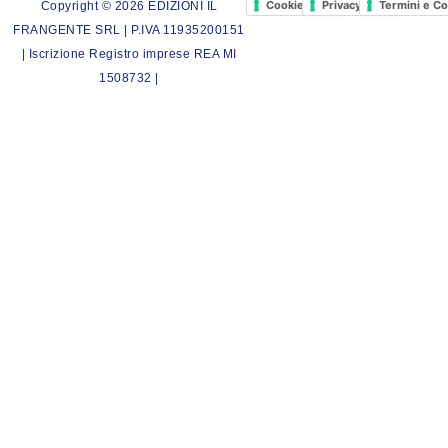
Cookie Policy
Privacy Policy
Termini e Co
Copyright © 2026 EDIZIONI IL
FRANGENTE SRL | P.IVA 11935200151
| Iscrizione Registro imprese REA MI
1508732 |