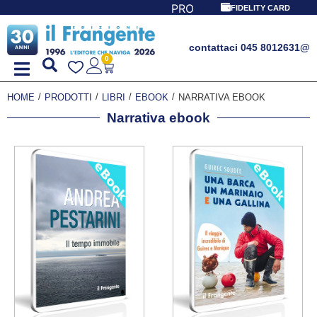
PROMO SPECIALE LIBRI PER I 30 ANNI DEL FRANGENT
FIDELITY CARD
contattaci 045 8012631
@
0
/
/
/
/
HOME
PRODOTTI
LIBRI
EBOOK
NARRATIVA EBOOK
Narrativa ebook