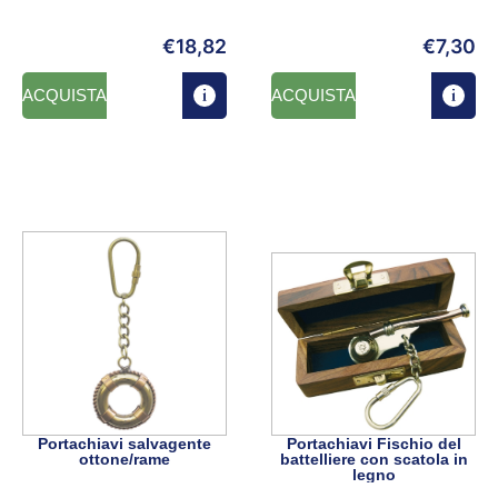
€
18,82
€
7,30
ACQUISTA
ACQUISTA
Portachiavi salvagente
Portachiavi Fischio del
ottone/rame
battelliere con scatola in
legno