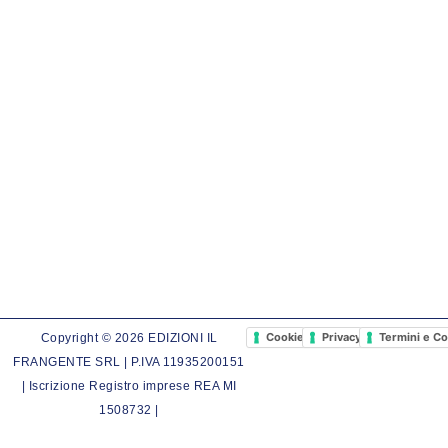
Cookie Policy
Privacy Policy
Termini e Co
Copyright © 2026 EDIZIONI IL
FRANGENTE SRL | P.IVA 11935200151
| Iscrizione Registro imprese REA MI
1508732 |