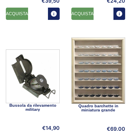
€
39,50
€
24,20
ACQUISTA
ACQUISTA
Bussola da rilevamento
Quadro barchette in
military
miniatura grande
€
14,90
€
69,00