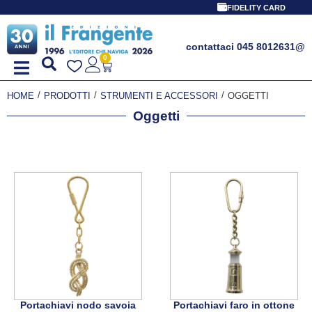
PROMO SPECIALE LIBRI PER I 
FIDELITY CARD
contattaci 045 8012631
@
0
/
/
/
HOME
PRODOTTI
STRUMENTI E ACCESSORI
OGGETTI
Oggetti
Portachiavi nodo savoia
Portachiavi faro in ottone