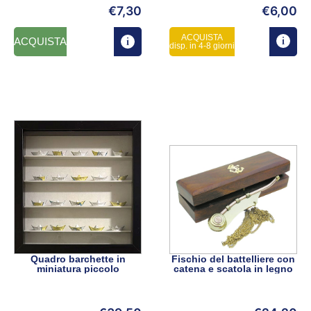
€
7,30
€
6,00
ACQUISTA
ACQUISTA
disp. in 4-8 giorni
Quadro barchette in
Fischio del battelliere con
miniatura piccolo
catena e scatola in legno