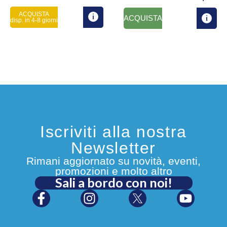
ACQUISTA
ACQUISTA
disp. in 4-8 giorni
Iscriviti alla nostra
Newsletter
Rimani aggiornato su novità, eventi,
promozioni e molto altro
Sali a bordo con noi!