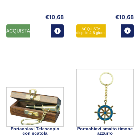
€
10,68
€
10,68
ACQUISTA
ACQUISTA
disp. in 4-8 giorni
Portachiavi Telescopio
Portachiavi smalto timone
con scatola
azzurro