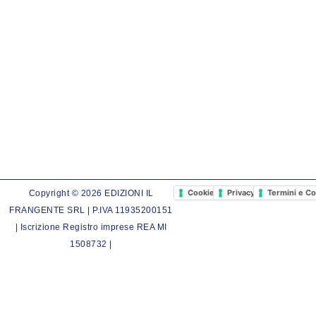
Cookie Policy
Privacy Policy
Termini e Co
Copyright © 2026 EDIZIONI IL
FRANGENTE SRL | P.IVA 11935200151
| Iscrizione Registro imprese REA MI
1508732 |