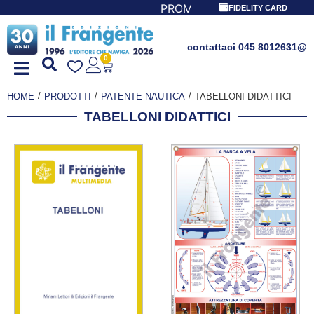
PROMO SPECIALE LIBRI PER I 30 ANNI DEL FRANG
FIDELITY CARD
contattaci 045 8012631
@
0
/
/
/
HOME
PRODOTTI
PATENTE NAUTICA
TABELLONI DIDATTICI
TABELLONI DIDATTICI