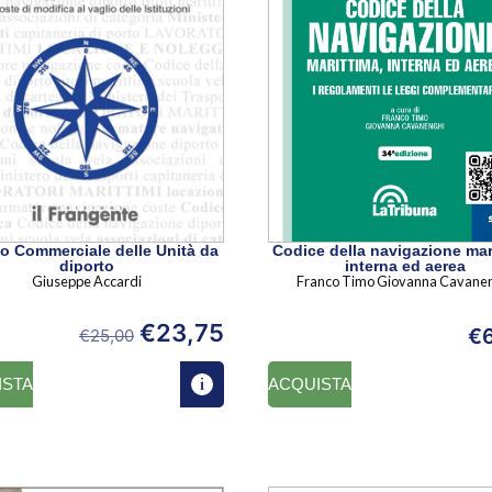
zzo Commerciale delle Unità da
Codice della navigazione mar
diporto
interna ed aerea
Giuseppe Accardi
Franco Timo Giovanna Cavane
€
23,75
€
€
25,00
ISTA
ACQUISTA