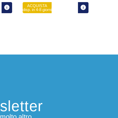
ACQUISTA
disp. in 4-8 giorni
sletter
molto altro