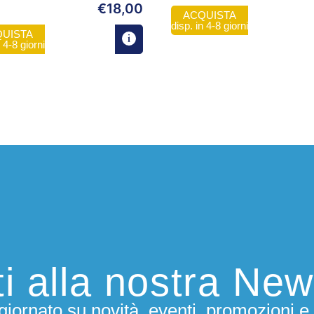
€
18,00
ACQUISTA
disp. in 4-8 giorni
UISTA
n 4-8 giorni
iti alla nostra New
iornato su novità, eventi, promozioni e 