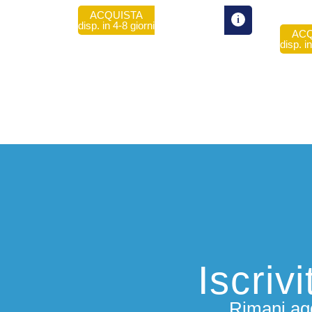
ACQUISTA
disp. in 4-8 giorni
ACQ
disp. i
Iscriv
Rimani agg