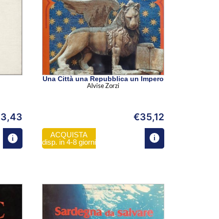
Una Città una Repubblica un Impero
Alvise Zorzi
13,43
€
35,12
ACQUISTA
disp. in 4-8 giorni