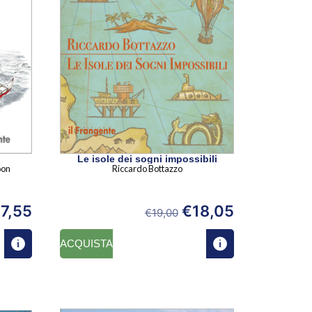
Le isole dei sogni impossibili
oon
Riccardo Bottazzo
7,55
€
18,05
€
19,00
ACQUISTA