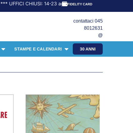
DIZIONI FINO: 12 agosto RIPRESA: 24 agosto
FIDELITY CARD
contattaci 045
8012631
@
STAMPE E CALENDARI
30 ANNI