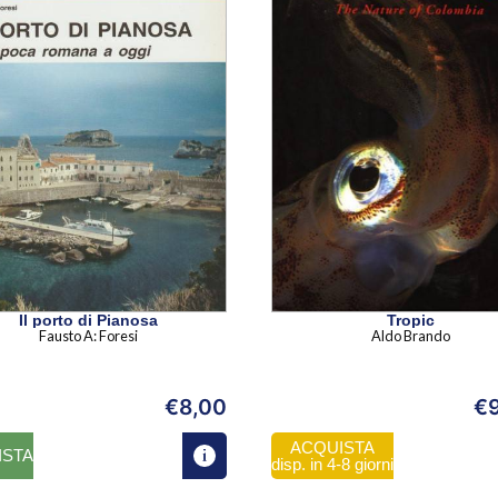
Il porto di Pianosa
Tropic
Fausto A: Foresi
Aldo Brando
€
8,00
€
ACQUISTA
ISTA
disp. in 4-8 giorni