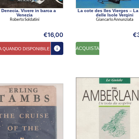
 Denecia. Vivere in barca a
La cote des Iles Vierges – La
Venezia
delle Isole Vergini
Roberto Soldatini
Giancarlo Annunziata
€
16,00
€
ACQUISTA
A QUANDO DISPONIBILE