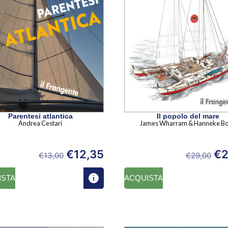
Parentesi atlantica
Il popolo del mare
Andrea Cestari
James Wharram & Hanneke B
€
12,35
€
2
€
13,00
€
29,00
ISTA
ACQUISTA