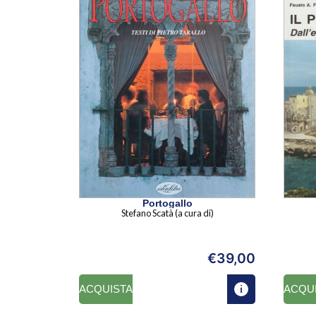
Portogallo
Stefano Scatà (a cura di)
€
39,00
ACQUISTA
ACQU