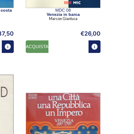
 costa
MDC 08
Venezia in barca
Marcon Gianluca
37,50
€
26,00
ACQUISTA