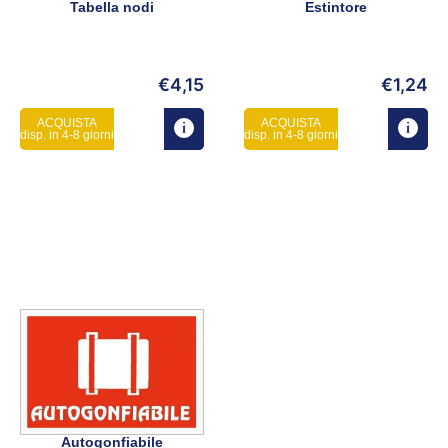
Tabella nodi
Estintore
€
4,15
€
1,24
ACQUISTA
ACQUISTA
disp. in 4-8 giorni
disp. in 4-8 giorni
Autogonfiabile