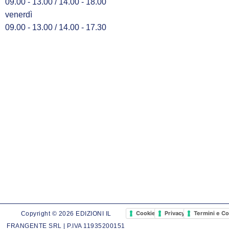
09.00 - 13.00 / 14.00 - 18.00
venerdì
09.00 - 13.00 / 14.00 - 17.30
Cookie Policy
Privacy Policy
Termini e Co
Copyright © 2026 EDIZIONI IL
FRANGENTE SRL | P.IVA 11935200151