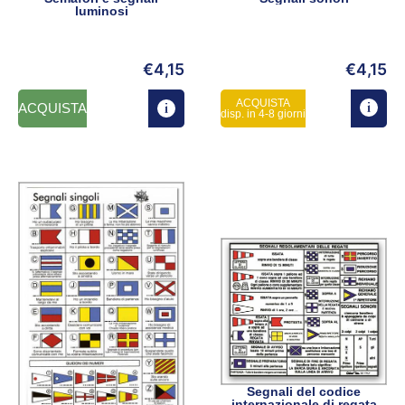
luminosi
€
4,15
€
4,15
ACQUISTA
ACQUISTA
disp. in 4-8 giorni
Segnali del codice
internazionale di regata