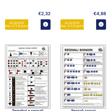
€
2,32
€
4,88
ACQUISTA
ACQUISTA
disp. in 4-8 giorni
disp. in 4-8 giorni
Semafori e segnali
Segnali sonori