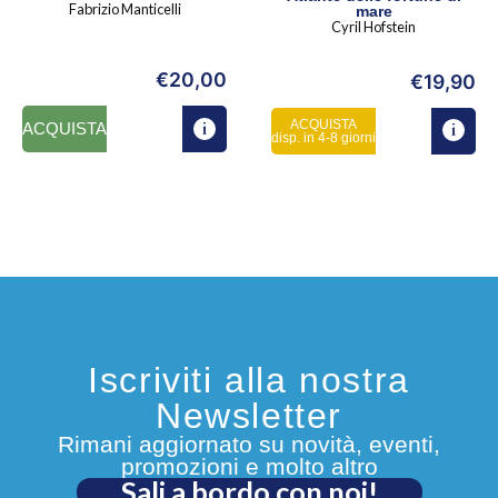
Fabrizio Manticelli
mare
Cyril Hofstein
€
20,00
€
19,90
ACQUISTA
ACQUISTA
disp. in 4-8 giorni
Iscriviti alla nostra
Newsletter
Rimani aggiornato su novità, eventi,
promozioni e molto altro
Sali a bordo con noi!