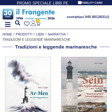
BRI PER I 30 ANNI DEL FRANGENTE! *** CON ORDINI A PAR
FIDELITY CARD
contattaci 045 8012631
@
0
/
/
/
/
HOME
PRODOTTI
LIBRI
NARRATIVA
TRADIZIONI E LEGGENDE MARINARESCHE
Tradizioni e leggende marinaresche