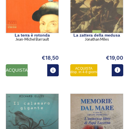
La terra è rotonda
La zattera della medusa
Jean-Michel Barrault
Jonathan Miles
€
18,50
€
19,00
ACQUISTA
ACQUISTA
disp. in 4-8 giorni