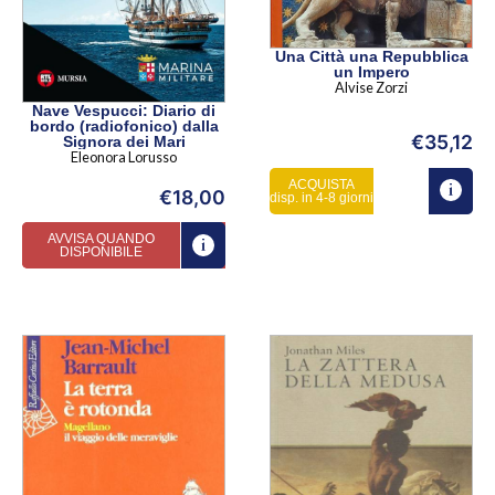
Una Città una Repubblica
un Impero
Alvise Zorzi
Nave Vespucci: Diario di
bordo (radiofonico) dalla
€
35,12
Signora dei Mari
Eleonora Lorusso
ACQUISTA
€
18,00
disp. in 4-8 giorni
AVVISA QUANDO
DISPONIBILE