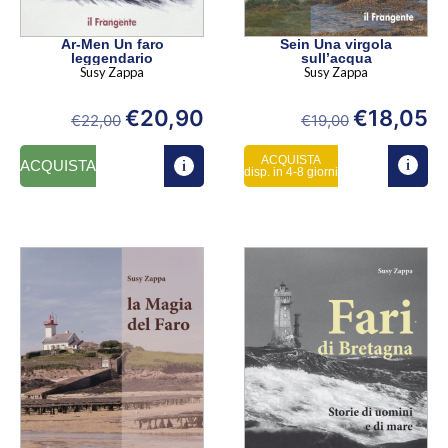
Ar-Men Un faro
Sein Una virgola
leggendario
sull’acqua
Susy Zappa
Susy Zappa
€
20,90
€
18,05
€
22,00
€
19,00
ACQUISTA
ACQUISTA
disp. in 4-8 giorni