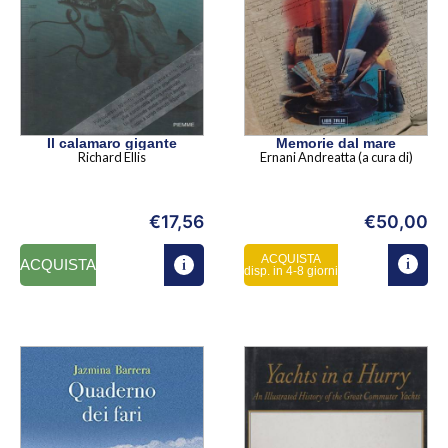
Il calamaro gigante
Memorie dal mare
Richard Ellis
Ernani Andreatta (a cura di)
€
17,56
€
50,00
ACQUISTA
ACQUISTA
disp. in 4-8 giorni