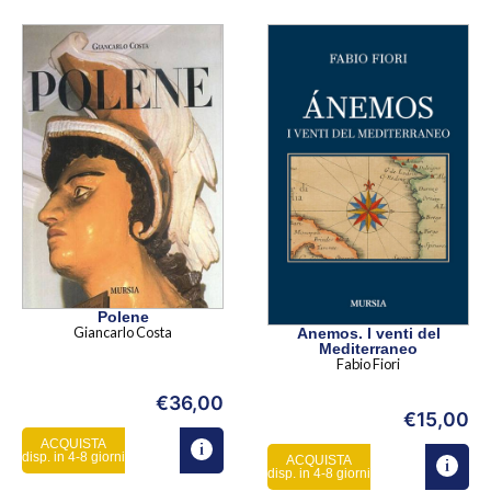
Polene
Giancarlo Costa
Anemos. I venti del
Mediterraneo
Fabio Fiori
€
36,00
€
15,00
ACQUISTA
disp. in 4-8 giorni
ACQUISTA
disp. in 4-8 giorni