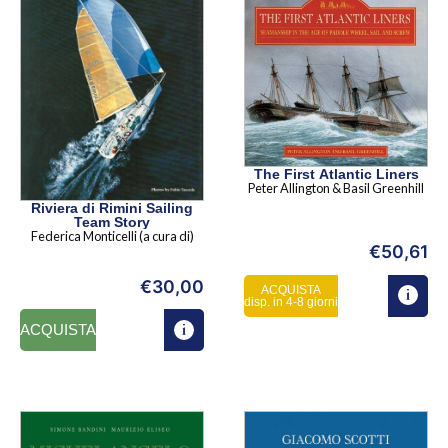
The First Atlantic Liners
Peter Allington & Basil Greenhill
Riviera di Rimini Sailing
Team Story
Federica Monticelli (a cura di)
€
50,61
€
30,00
ACQUISTA
disp. in 4-8 giorni
ACQUISTA