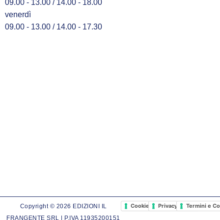
09.00 - 13.00 / 14.00 - 18.00
venerdì
09.00 - 13.00 / 14.00 - 17.30
Cookie Policy
Privacy Policy
Termini e Co
Copyright © 2026 EDIZIONI IL
FRANGENTE SRL | P.IVA 11935200151