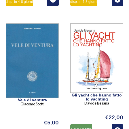
disp. in 4-8 giorni
disp. in 4-8 giorni
Gli yacht che hanno fatto
lo yachting
Vele di ventura
Davide Besana
Giacomo Scotti
€
22,00
€
5,00