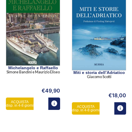
Michelangelo e Raffaello
Simone Bandini e Maurizio Eliseo
Miti e storia dell’Adriatico
Giacomo Scotti
€
49,90
€
18,00
ACQUISTA
disp. in 4-8 giorni
ACQUISTA
disp. in 4-8 giorni