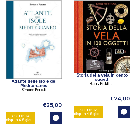
Storia della vela in cento
oggetti
Atlante delle isole del
Barry Pickthall
Mediterraneo
Simone Perotti
€
24,00
€
25,00
ACQUISTA
disp. in 4-8 giorni
ACQUISTA
disp. in 4-8 giorni