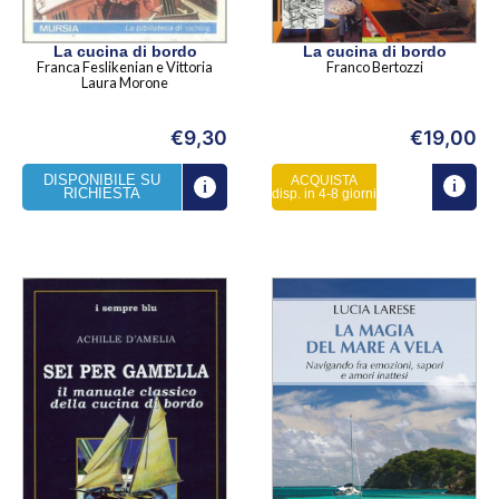
La cucina di bordo
La cucina di bordo
Franca Feslikenian e Vittoria
Franco Bertozzi
Laura Morone
€
9,30
€
19,00
DISPONIBILE SU
ACQUISTA
RICHIESTA
disp. in 4-8 giorni