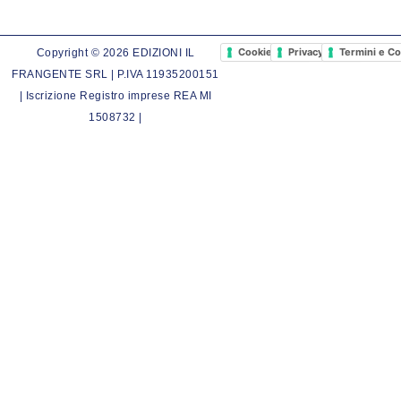
Cookie Policy
Privacy Policy
Termini e Co
Copyright © 2026 EDIZIONI IL
FRANGENTE SRL | P.IVA 11935200151
| Iscrizione Registro imprese REA MI
1508732 |