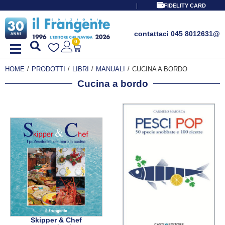
PROMO SPECIALE LIBRI PER I 
FIDELITY CARD
contattaci 045 8012631
@
0
/
/
/
/
HOME
PRODOTTI
LIBRI
MANUALI
CUCINA A BORDO
Cucina a bordo
Skipper & Chef