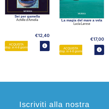
Sei per gamella
Achille d’Amelia
La magia del mare a vela
Lucia Larese
€
12,40
€
17,00
ACQUISTA
disp. in 4-8 giorni
ACQUISTA
disp. in 4-8 giorni
Iscriviti alla nostra