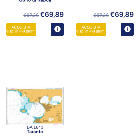
€
69,89
€
69,89
€
87,36
€
87,36
ACQUISTA
ACQUISTA
disp. in 4-8 giorni
disp. in 4-8 giorni
BA 1643
Taranto