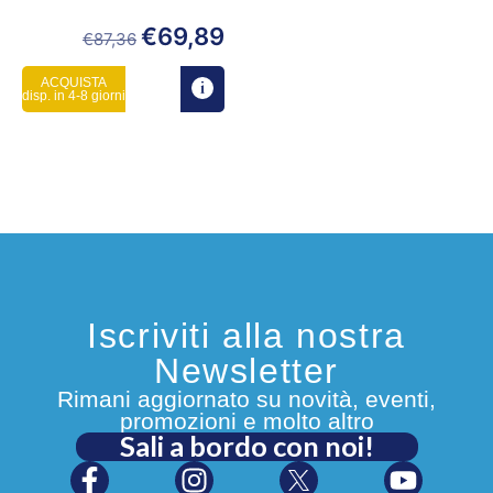
€
69,89
€
87,36
ACQUISTA
disp. in 4-8 giorni
Iscriviti alla nostra
Newsletter
Rimani aggiornato su novità, eventi,
promozioni e molto altro
Sali a bordo con noi!