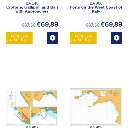
BA 140
BA 906
Crotone, Gallipoli and Bari
Ports on the West Coast of
with Approaches
Italy
€
69,89
€
69,89
€
87,36
€
87,36
ACQUISTA
ACQUISTA
disp. in 4-8 giorni
disp. in 4-8 giorni
BA 907
BA 908