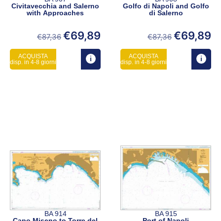
Civitavecchia and Salerno
Golfo di Napoli and Golfo
with Approaches
di Salerno
€
69,89
€
69,89
€
87,36
€
87,36
ACQUISTA
ACQUISTA
disp. in 4-8 giorni
disp. in 4-8 giorni
BA 914
BA 915
Capo Miseno to Torre del
Port of Napoli