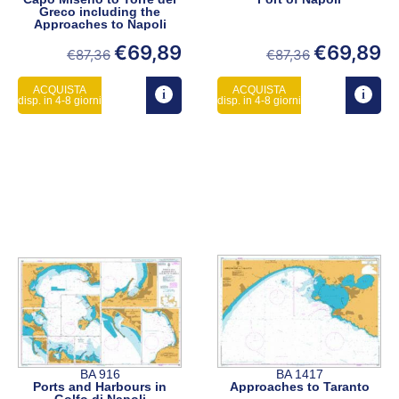
Greco including the
Approaches to Napoli
€
69,89
€
69,89
€
87,36
€
87,36
ACQUISTA
ACQUISTA
disp. in 4-8 giorni
disp. in 4-8 giorni
BA 916
BA 1417
Ports and Harbours in
Approaches to Taranto
Golfo di Napoli