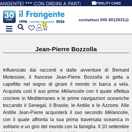
E! *** CON ORDINI A PARTIRE DA 69,90€ LA SPEDIZIONE È
FIDELITY CARD
contattaci 045 8012631
@
0
Jean-Pierre Bozzolla
Influenzato dai racconti e dalle avventure di Bernard
Moitessier, il francese Jean-Pierre Bozzolla si getta a
capofitto nel sogno di girare il mondo in barca a vela.
Acquista così il suo primo
Mélancolie
con il quale effettua
crociere in Mediterraneo e le prime navigazioni oceaniche
toccando il Senegal, il Brasile, le Antille e le Azzorre. Alle
Antille Jean-Pierre acquisterà il suo secondo
Mélancolie
,
con il quale affronta la sua prima traversata oceanica in
solitario e un giro del mondo con la famiglia. Il 10 settembre