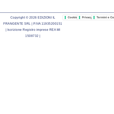
Cookie Policy
Privacy Policy
Termini e Co
Copyright © 2026 EDIZIONI IL
FRANGENTE SRL | P.IVA 11935200151
| Iscrizione Registro imprese REA MI
1508732 |