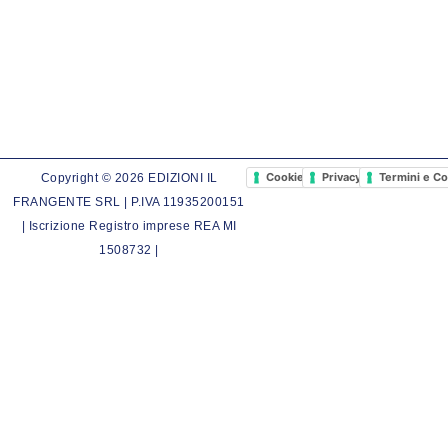
Cookie Policy
Privacy Policy
Termini e Co
Copyright © 2026 EDIZIONI IL
FRANGENTE SRL | P.IVA 11935200151
| Iscrizione Registro imprese REA MI
1508732 |