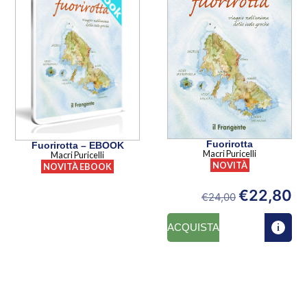
Fuorirotta
Fuorirotta – EBOOK
Macri Puricelli
Macri Puricelli
NOVITÀ
NOVITÀ EBOOK
€
22,80
€
24,00
ACQUISTA